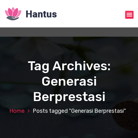
S
k
i
p
t
o
c
o
n
Tag Archives:
t
e
Generasi
n
t
Berprestasi
Home
Posts tagged "Generasi Berprestasi"