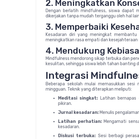
2. Meningkatkan Kons
Dengan berlatih mindfulness, siswa dapat 
dikerjakan tanpa mudah terganggu oleh hal lain
3. Memperbaiki Keseh
Kesadaran diri yang meningkat membantu 
meningkatkan rasa empati dan kesejahteraan 
4. Mendukung Kebiasaa
Mindfulness mendorong sikap terbuka dan pene
kesulitan, sehingga siswa lebih tahan banting 
Integrasi Mindfuln
Beberapa sekolah mulai memasukkan sesi m
mingguan. Teknik yang diterapkan meliputi:
Meditasi singkat:
Latihan bernapas 
pikiran.
Jurnal kesadaran:
Menulis pengalaman 
Latihan perhatian:
Mengamati sensas
kesadaran.
Diskusi terbuka:
Sesi berbagi peras