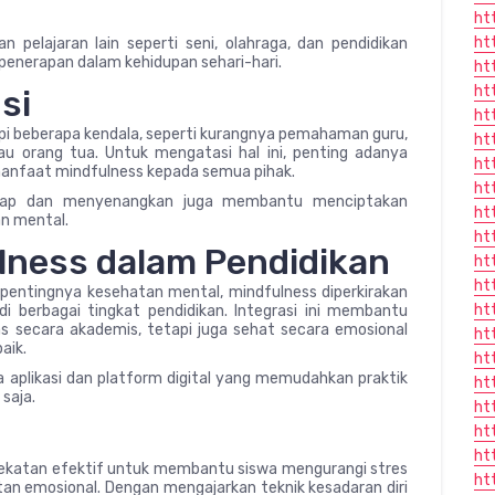
ht
ht
n pelajaran lain seperti seni, olahraga, dan pendidikan
nerapan dalam kehidupan sehari-hari.
ht
ht
si
ht
i beberapa kendala, seperti kurangnya pemahaman guru,
ht
au orang tua. Untuk mengatasi hal ini, penting adanya
ht
 manfaat mindfulness kepada semua pihak.
ht
tahap dan menyenangkan juga membantu menciptakan
ht
n mental.
ht
lness dalam Pendidikan
ht
ht
pentingnya kesehatan mental, mindfulness diperkirakan
ht
di berbagai tingkat pendidikan. Integrasi ini membantu
 secara akademis, tetapi juga sehat secara emosional
ht
aik.
ht
a aplikasi dan platform digital yang memudahkan praktik
ht
saja.
ht
ht
ht
ekatan efektif untuk membantu siswa mengurangi stres
ht
an emosional. Dengan mengajarkan teknik kesadaran diri