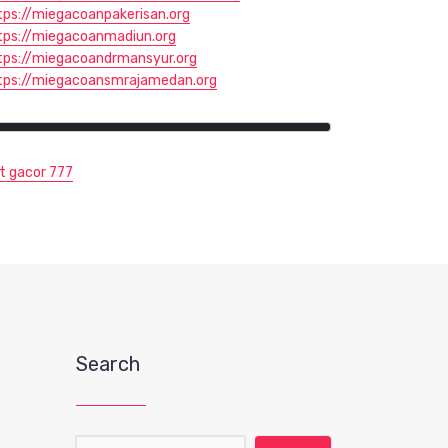
tps://miegacoanpakerisan.org
tps://miegacoanmadiun.org
tps://miegacoandrmansyur.org
tps://miegacoansmrajamedan.org
ot gacor 777
Search