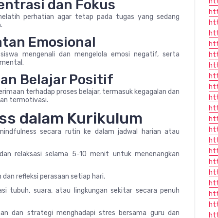
entrasi dan Fokus
ht
ht
melatih perhatian agar tetap pada tugas yang sedang
ht
.
ht
atan Emosional
ht
siswa mengenali dan mengelola emosi negatif, serta
ht
mental.
ht
n Belajar Positif
ht
ht
rimaan terhadap proses belajar, termasuk kegagalan dan
ht
dan termotivasi.
ht
ess dalam Kurikulum
ht
ht
indfulness secara rutin ke dalam jadwal harian atau
ht
ht
dan relaksasi selama 5-10 menit untuk menenangkan
ht
ht
dan refleksi perasaan setiap hari.
ht
i tubuh, suara, atau lingkungan sekitar secara penuh
ht
ht
aan dan strategi menghadapi stres bersama guru dan
ht