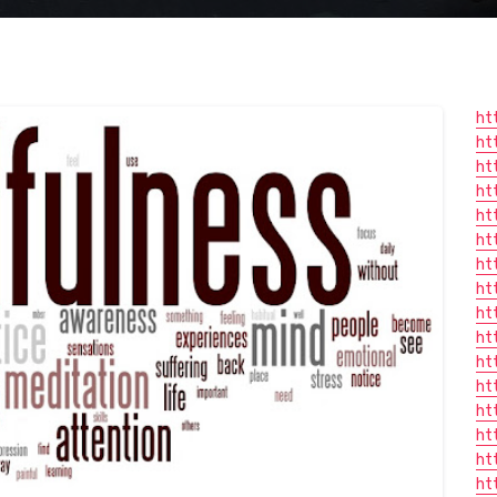
ht
ht
ht
ht
ht
ht
ht
ht
ht
ht
ht
ht
ht
ht
ht
ht