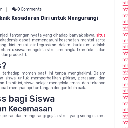
ht
an
0 Comments
ht
ht
knik Kesadaran Diri untuk Mengurangi
ht
ht
ht
njadi tantangan nyata yang dihadapi banyak siswa.
situs
n akademis dapat memengaruhi kesehatan mental serta
ht
ang kini mulai diintegrasikan dalam kurikulum adalah
ht
membantu siswa mengelola stres, meningkatkan fokus, dan
htt
 dan produktif.
ht
s?
ht
ht
uh terhadap momen saat ini tanpa menghakimi. Dalam
an siswa untuk memperhatikan pikiran, perasaan, dan
ht
n teknik ini, siswa belajar mengelola emosi dan tekanan
ht
dapat menghadapi tantangan dengan lebih baik.
ht
s bagi Siswa
ht
ht
dan Kecemasan
ht
kiran dan mengurangi gejala stres yang sering dialami
ht
ht