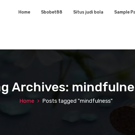
Home
Sbobet88
Situs judi bola
Sample P
ag Archives: mindfulne
Home
Posts tagged "mindfulness"