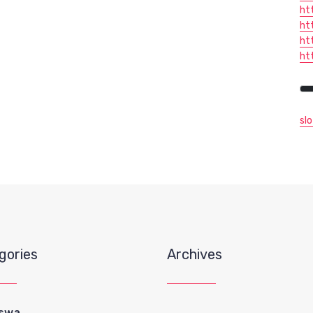
ht
ht
ht
ht
sl
gories
Archives
iswa