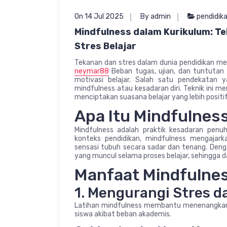
On 14 Jul 2025
By admin
pendidik
Mindfulness dalam Kurikulum: Te
Stres Belajar
Tekanan dan stres dalam dunia pendidikan me
neymar88
Beban tugas, ujian, dan tuntuta
motivasi belajar. Salah satu pendekatan y
mindfulness atau kesadaran diri. Teknik ini 
menciptakan suasana belajar yang lebih positif
Apa Itu Mindfulnes
Mindfulness adalah praktik kesadaran pen
konteks pendidikan, mindfulness mengajark
sensasi tubuh secara sadar dan tenang. Denga
yang muncul selama proses belajar, sehingga 
Manfaat Mindfulnes
1. Mengurangi Stres 
Latihan mindfulness membantu menenangkan pi
siswa akibat beban akademis.