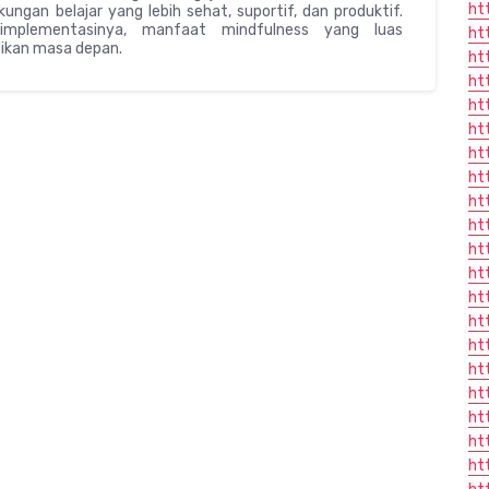
ht
ungan belajar yang lebih sehat, suportif, dan produktif.
mplementasinya, manfaat mindfulness yang luas
ht
dikan masa depan.
ht
ht
ht
ht
ht
ht
ht
ht
ht
ht
ht
ht
ht
ht
ht
ht
ht
ht