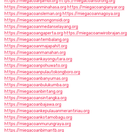
https://miegacoanjambi.org
https://miegacoansorong.org
https://miegacoanminahasa.org
https://miegacoangianyar.org
https://miegacoansleman.org
https://miegacoannagoya.org
https://miegacoanmongonsidi.org
https://miegacoanmedanselayang.org
https://miegacoangaperta.org
https://miegacoanwirobrajan.org
https://miegacoantembalang.org
https://miegacoanmajapahit.org
https://miegacoanmanahan.org
https://miegacoankayongutara.org
https://miegacoanpohuwato.org
https://miegacoanpulautokongboro.org
https://miegacoanbanyumas.org
https://miegacoanbulukumba.org
https://miegacoanbintang.org
https://miegacoansintangka.org
https://miegacoanbajawa.org
https://miegacoankepulauanmerantiriau.org
https://miegacoankotamobagu.org
https://miegacoanmurungraya.org
https://miegacoanbimantb.org