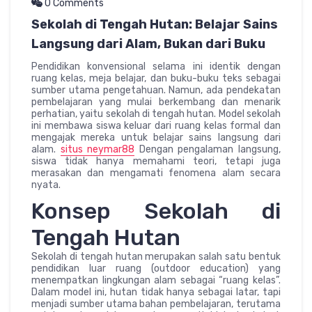
0 Comments
Sekolah di Tengah Hutan: Belajar Sains
Langsung dari Alam, Bukan dari Buku
Pendidikan konvensional selama ini identik dengan
ruang kelas, meja belajar, dan buku-buku teks sebagai
sumber utama pengetahuan. Namun, ada pendekatan
pembelajaran yang mulai berkembang dan menarik
perhatian, yaitu sekolah di tengah hutan. Model sekolah
ini membawa siswa keluar dari ruang kelas formal dan
mengajak mereka untuk belajar sains langsung dari
alam.
situs neymar88
Dengan pengalaman langsung,
siswa tidak hanya memahami teori, tetapi juga
merasakan dan mengamati fenomena alam secara
nyata.
Konsep Sekolah di
Tengah Hutan
Sekolah di tengah hutan merupakan salah satu bentuk
pendidikan luar ruang (outdoor education) yang
menempatkan lingkungan alam sebagai “ruang kelas”.
Dalam model ini, hutan tidak hanya sebagai latar, tapi
menjadi sumber utama bahan pembelajaran, terutama