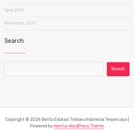
April 2024
November 2023
Search
Search for:
Copyright © 2026 Berita Edukasi Terbaru Indonesia Terpercaya |
Powered by
Hantus WordPress Theme