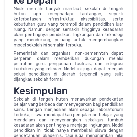
ke Depan
Meski memiliki banyak manfaat, sekolah di tengah
hutan juga menghadapi tantangan, seperti
keterbatasan infrastruktur, aksesibilitas, serta
kebutuhan guru yang terampil dalam pendidikan luar
ruang. Namun, dengan semakin tingginya kesadaran
akan pentingnya pendidikan lingkungan dan teknologi
yang mendukung, peluang untuk mengembangkan
model sekolah ini semakin terbuka.
Pemerintah dan organisasi non-pemerintah dapat
berperan dalam memberikan dukungan melalui
pelatihan guru, pengadaan fasilitas, dan integrasi
kurikulum yang relevan. Model ini juga dapat menjadi
solusi pendidikan di daerah terpencil yang sulit
dijangkau sekolah formal.
Kesimpulan
Sekolah di tengah hutan menawarkan pendekatan
belajar yang berbeda dan menyegarkan bagi pendidikan
sains. Dengan menjadikan alam sebagai laboratorium
terbuka, siswa mendapatkan pengalaman belajar yang
mendalam dan menyenangkan sekaligus tumbuh
kesadaran akan pentingnya menjaga lingkungan. Model
pendidikan ini tidak hanya membekali siswa dengan
pengetahuan akademis, tapi juga menanamkan nilai