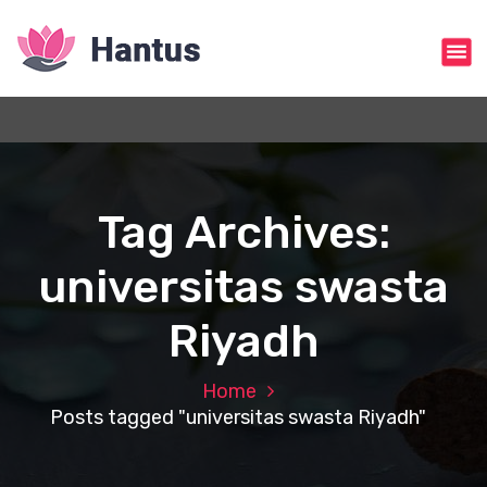
S
k
i
p
t
o
c
o
n
Tag Archives:
t
e
universitas swasta
n
t
Riyadh
Home
Posts tagged "universitas swasta Riyadh"