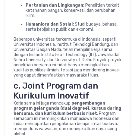
Pertanian dan Lingkungan:
Penelitian terkait
ketahanan pangan, konservasi, dan perubahan
iklim.
Humaniora dan Sosial:
Studi budaya, bahasa,
serta kebijakan publik dan ekonomi.
Beberapa universitas terkemuka di Indonesia, seperti
Universitas Indonesia, Institut Teknologi Bandung, dan
Universitas Gadjah Mada, telah menjalin kerja sama
dengan Indian Institute of Technology (IIT), Jawaharlal
Nehru University, dan University of Delhi. Proyek-proyek
penelitian bersama ini tidak hanya meningkatkan
kualitas publikasi ilmiah, tetapi juga mendorong inovasi
yang dapat dimanfaatkan masyarakat luas.
c. Joint Program dan
Kurikulum Inovatif
Kerja sama ini juga mencakup
pengembangan
program gelar ganda (dual degree), kursus daring
bersama, dan kurikulum berbasis riset
. Program
semacam ini memungkinkan mahasiswa Indonesia dan
India mendapatkan pengalaman belajar lintas budaya,
memperluas wawasan, dan meningkatkan daya saing
global.