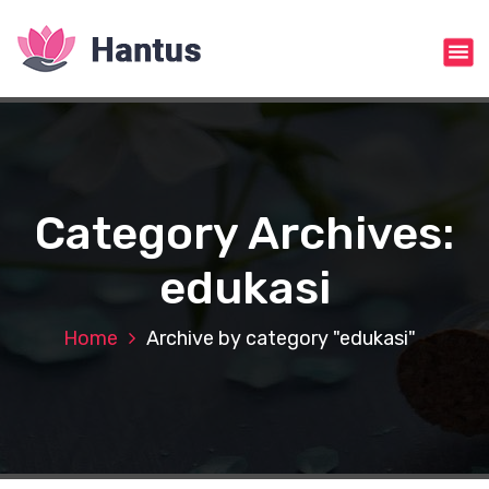
S
k
i
p
t
o
c
o
n
Category Archives:
t
e
edukasi
n
t
Home
Archive by category "edukasi"