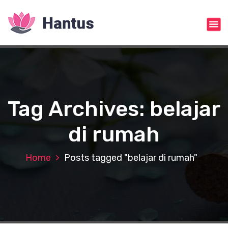
S
k
i
p
t
o
c
o
n
Tag Archives: belajar
t
e
di rumah
n
t
Home
Posts tagged "belajar di rumah"