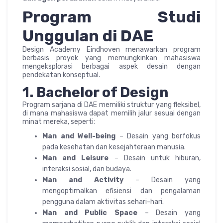
Program Studi
Unggulan di DAE
Design Academy Eindhoven menawarkan program
berbasis proyek yang memungkinkan mahasiswa
mengeksplorasi berbagai aspek desain dengan
pendekatan konseptual.
1. Bachelor of Design
Program sarjana di DAE memiliki struktur yang fleksibel,
di mana mahasiswa dapat memilih jalur sesuai dengan
minat mereka, seperti:
Man and Well-being
– Desain yang berfokus
pada kesehatan dan kesejahteraan manusia.
Man and Leisure
– Desain untuk hiburan,
interaksi sosial, dan budaya.
Man and Activity
– Desain yang
mengoptimalkan efisiensi dan pengalaman
pengguna dalam aktivitas sehari-hari.
Man and Public Space
– Desain yang