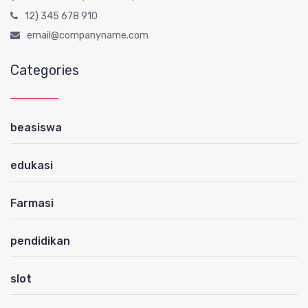
12) 345 678 910
email@companyname.com
Categories
beasiswa
edukasi
Farmasi
pendidikan
slot