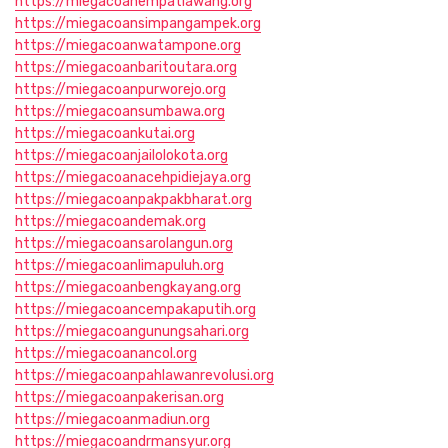
https://miegacoanempatlawang.org
https://miegacoansimpangampek.org
https://miegacoanwatampone.org
https://miegacoanbaritoutara.org
https://miegacoanpurworejo.org
https://miegacoansumbawa.org
https://miegacoankutai.org
https://miegacoanjailolokota.org
https://miegacoanacehpidiejaya.org
https://miegacoanpakpakbharat.org
https://miegacoandemak.org
https://miegacoansarolangun.org
https://miegacoanlimapuluh.org
https://miegacoanbengkayang.org
https://miegacoancempakaputih.org
https://miegacoangunungsahari.org
https://miegacoanancol.org
https://miegacoanpahlawanrevolusi.org
https://miegacoanpakerisan.org
https://miegacoanmadiun.org
https://miegacoandrmansyur.org