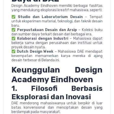
Design Academy Eindhoven memiliki berbagai fasilitas
yang mendukung eksplorasi kreatif mahasiswa, seperti:
Studio dan Laboratorium Desain
– Tempat
untuk eksperimen material, teknologi, dan teknik desain
baru.
Perpustakaan Desain dan Arsip
– Koleksi buku
dan sumber daya terkait desain dari berbagai era.
Kolaborasi dengan Industri
– Mahasiswa dapat
bekerja sama dengan perusahaan dan institusi untuk
proyek desain nyata.
Dutch Design Week
– Mahasiswa DAE mendapat
kesempatan memamerkan karya mereka di ajang
desain terbesar di Belanda ini.
Keunggulan Design
Academy Eindhoven
1. Filosofi Berbasis
Eksplorasi dan Inovasi
DAE mendorong mahasiswanya untuk berpikir di luar
batas konvensional dan menciptakan desain yang
berdampak pada masyarakat.