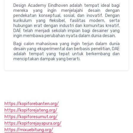
Design Academy Eindhoven adalah tempat ideal bagi
mereka yang ingin menjelajahi desain dengan
pendekatan konseptual, sosial, dan inovatif. Dengan
kurikulum yang fleksibel, fasilitas modern, serta
hubungan erat dengan industri dan komunitas kreatif,
DAE telah menjadi sekolah impian bagi desainer yang
ingin membawa perubahan nyata dalam dunia desain.
Bagi calon mahasiswa yang ingin terjun dalam dunia
desain yang eksperimental dan berbasis penelitian, DAE
adalah tempat yang tepat untuk berkembang dan
menciptakan dampak yang berarti.
https://kopiforebanten.org/
https://kopiforejateng.org/
https://kopiforesumut.org/
https://kopiforejayapura.org/
https://mixuebitung.org/