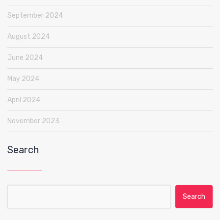
September 2024
August 2024
June 2024
May 2024
April 2024
November 2023
Search
Search for: