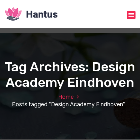
S
k
i
p
t
o
c
o
n
Tag Archives: Design
t
e
Academy Eindhoven
n
t
Home
Posts tagged "Design Academy Eindhoven"