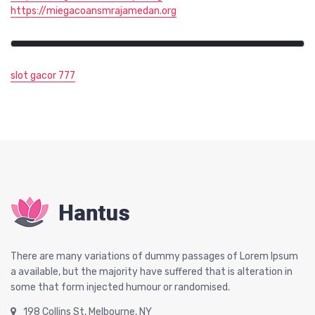
https://miegacoansmrajamedan.org
slot gacor 777
There are many variations of dummy passages of Lorem Ipsum
a available, but the majority have suffered that is alteration in
some that form injected humour or randomised.
198 Collins St, Melbourne, NY