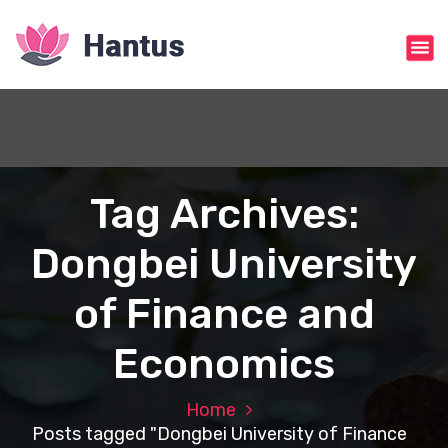
S
k
i
p
t
o
c
o
n
Tag Archives:
t
e
Dongbei University
n
t
of Finance and
Economics
Home
Posts tagged "Dongbei University of Finance