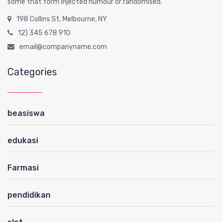
some that form injected humour or randomised.
198 Collins St, Melbourne, NY
12) 345 678 910
email@companyname.com
Categories
beasiswa
edukasi
Farmasi
pendidikan