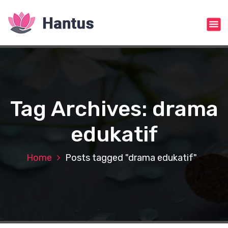
S
k
i
p
t
o
c
o
n
Tag Archives: drama
t
e
edukatif
n
t
Home
Posts tagged "drama edukatif"