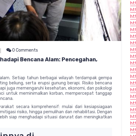
ht
ht
ht
ht
ht
ht
ht
ht
0 Comments
htt
hadapi Bencana Alam: Pencegahan,
ht
ht
ht
alam. Setiap tahun berbagai wilayah terdampak gempa
uting beliung, serta erupsi gunung berapi. Risiko bencana
ht
api juga memengaruhi kesehatan, ekonomi, dan psikologi
ht
unci untuk meminimalkan korban, mempercepat tanggap
ht
encana.
ht
arakat secara komprehensif: mulai dari kesiapsiagaan
ht
itigasi risiko, hingga pemulihan dan rehabilitasi. Dengan
ht
bih siap menghadapi situasi darurat dan meningkatkan
ht
ht
ainnya di