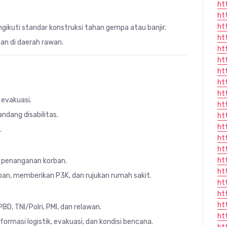
ht
ht
ht
gikuti standar konstruksi tahan gempa atau banjir.
ht
tan di daerah rawan.
ht
ht
ht
ht
ht
 evakuasi.
ht
andang disabilitas.
ht
ht
.
ht
ht
ht
k penanganan korban.
ht
an, memberikan P3K, dan rujukan rumah sakit.
ht
ht
ht
, TNI/Polri, PMI, dan relawan.
ht
ormasi logistik, evakuasi, dan kondisi bencana.