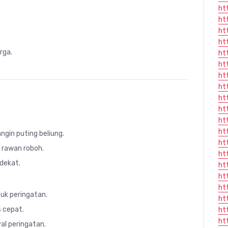
ht
ht
ht
ht
rga.
ht
ht
ht
ht
ht
ht
ht
ht
angin puting beliung.
ht
 rawan roboh.
ht
rdekat.
ht
ht
ht
ntuk peringatan.
ht
 cepat.
ht
ht
al peringatan.