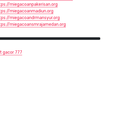
tps://miegacoanpakerisan.org
tps://miegacoanmadiun.org
tps://miegacoandrmansyur.org
tps://miegacoansmrajamedan.org
ot gacor 777