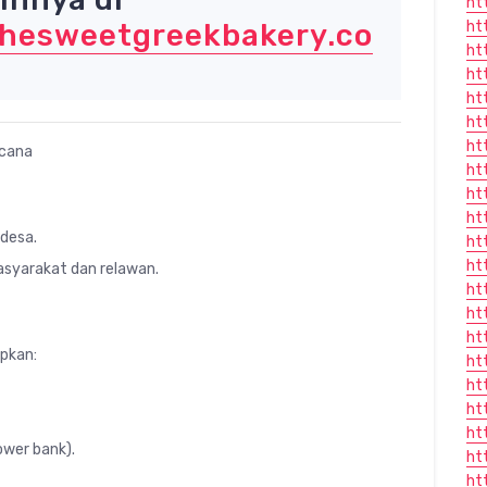
ht
thesweetgreekbakery.co
ht
ht
ht
ht
ht
ht
ncana
ht
ht
ht
 desa.
ht
ht
asyarakat dan relawan.
ht
ht
ht
apkan:
ht
ht
ht
ht
ower bank).
ht
ht