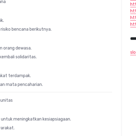
ana
ht
ht
ht
ik.
ht
isiko bencana berikutnya.
an orang dewasa.
sl
mbali solidaritas.
akat terdampak.
kan mata pencaharian.
munitas
sa untuk meningkatkan kesiapsiagaan.
yarakat.