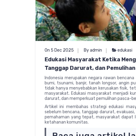
On 5 Dec 2025
By admin
edukasi
Edukasi Masyarakat Ketika Meng
Tanggap Darurat, dan Pemulihan
Indonesia merupakan negara rawan bencana 
bumi, tsunami, banjir, tanah longsor, angin p
tidak hanya menyebabkan kerusakan fisik, tet
masyarakat. Edukasi masyarakat menjadi k
darurat, dan memperkuat pemulihan pasca-b
Artikel ini membahas strategi edukasi masy
sebelum bencana, tanggap darurat, evakuasi, m
pemahaman yang tepat, masyarakat dapat le
ketahanan komunitas.
Baca juga artikel l