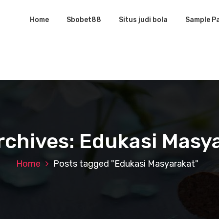
Home
Sbobet88
Situs judi bola
Sample P
rchives: Edukasi Masy
Home
Posts tagged "Edukasi Masyarakat"