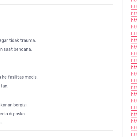
ht
ht
ht
ht
ht
ht
gar tidak trauma.
ht
ht
n saat bencana.
ht
ht
ht
ht
ke fasilitas medis.
ht
tan.
ht
ht
ht
anan bergizi.
ht
dia di posko.
ht
ht
i.
ht
ht