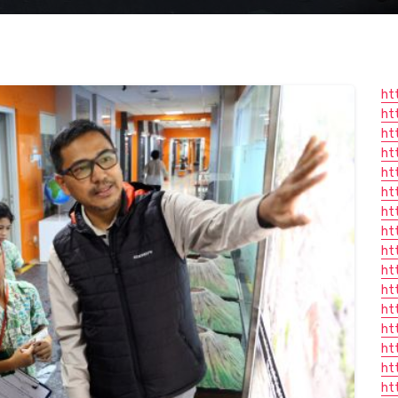
ht
ht
ht
ht
ht
ht
ht
ht
ht
ht
ht
ht
ht
ht
ht
ht