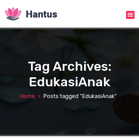
S
k
i
p
t
o
c
o
n
Tag Archives:
t
e
EdukasiAnak
n
t
Home
Posts tagged "EdukasiAnak"