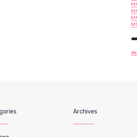
ht
ht
ht
ht
sl
gories
Archives
iswa