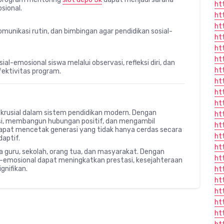
ht
sional.
ht
ht
omunikasi rutin, dan bimbingan agar pendidikan sosial-
ht
ht
ht
-emosional siswa melalui observasi, refleksi diri, dan
ht
ektivitas program.
ht
ht
ht
krusial dalam sistem pendidikan modern. Dengan
ht
, membangun hubungan positif, dan mengambil
ht
apat mencetak generasi yang tidak hanya cerdas secara
ht
daptif.
ht
 guru, sekolah, orang tua, dan masyarakat. Dengan
ht
l-emosional dapat meningkatkan prestasi, kesejahteraan
gnifikan.
ht
ht
ht
ht
ht