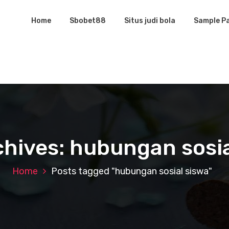
Home
Sbobet88
Situs judi bola
Sample P
chives: hubungan sosia
Home
Posts tagged "hubungan sosial siswa"