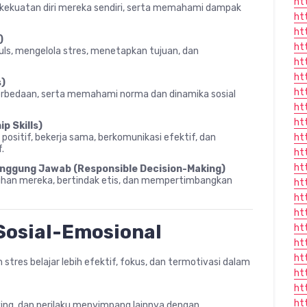
ht
an kekuatan diri mereka sendiri, serta memahami dampak
ht
ht
)
ht
s, mengelola stres, menetapkan tujuan, dan
ht
ht
s)
ht
bedaan, serta memahami norma dan dinamika sosial
ht
ht
p Skills)
itif, bekerja sama, berkomunikasi efektif, dan
ht
.
ht
ht
nggung Jawab (Responsible Decision-Making)
pilihan mereka, bertindak etis, dan mempertimbangkan
ht
ht
ht
Sosial-Emosional
ht
ht
ht
res belajar lebih efektif, fokus, dan termotivasi dalam
ht
ht
ht
ing, dan perilaku menyimpang lainnya dengan