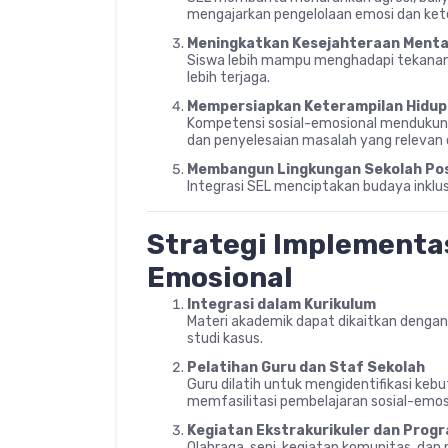
mengajarkan pengelolaan emosi dan kete
Meningkatkan Kesejahteraan Menta
Siswa lebih mampu menghadapi tekanan,
lebih terjaga.
Mempersiapkan Keterampilan Hidup
Kompetensi sosial-emosional mendukung
dan penyelesaian masalah yang relevan d
Membangun Lingkungan Sekolah Pos
Integrasi SEL menciptakan budaya inklusi
Strategi Implementas
Emosional
Integrasi dalam Kurikulum
Materi akademik dapat dikaitkan dengan k
studi kasus.
Pelatihan Guru dan Staf Sekolah
Guru dilatih untuk mengidentifikasi ke
memfasilitasi pembelajaran sosial-emos
Kegiatan Ekstrakurikuler dan Prog
Olahraga, seni, kegiatan komunitas, da