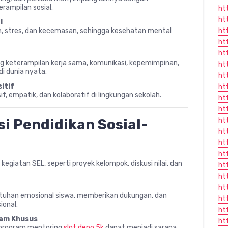
rampilan sosial.
ht
ht
l
 stres, dan kecemasan, sehingga kesehatan mental
ht
ht
ht
 keterampilan kerja sama, komunikasi, kepemimpinan,
ht
i dunia nyata.
ht
itif
ht
f, empatik, dan kolaboratif di lingkungan sekolah.
ht
ht
i Pendidikan Sosial-
ht
ht
ht
ht
egiatan SEL, seperti proyek kelompok, diskusi nilai, dan
ht
ht
ht
butuhan emosional siswa, memberikan dukungan, dan
ht
ional.
ht
ram Khusus
ht
n program mentoring
slot depo 5k
dapat menjadi sarana