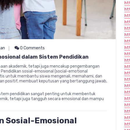
ht
ht
ht
ht
ht
ht
ht
ht
kan
0 Comments
htt
mosional dalam Sistem Pendidikan
ht
asaan akademik, tetapi juga mencakup pengembangan
ht
. Pendidikan sosial-emosional (social-emotional
ht
atis untuk membantu siswa mengenali, memahami, dan
ht
n positif, membuat keputusan yang bertanggung jawab,
ht
ht
 sistem pendidikan sangat penting untuk membentuk
demik, tetapi juga tangguh secara emosional dan mampu
ht
ht
ht
ht
 Sosial-Emosional
ht