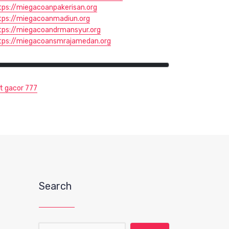
tps://miegacoanpakerisan.org
tps://miegacoanmadiun.org
tps://miegacoandrmansyur.org
tps://miegacoansmrajamedan.org
ot gacor 777
Search