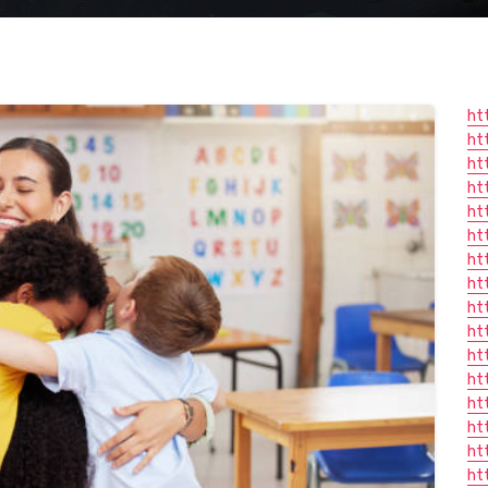
ht
ht
ht
ht
ht
ht
ht
ht
ht
ht
ht
ht
ht
ht
ht
ht