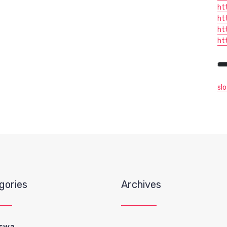
ht
ht
ht
ht
sl
gories
Archives
iswa