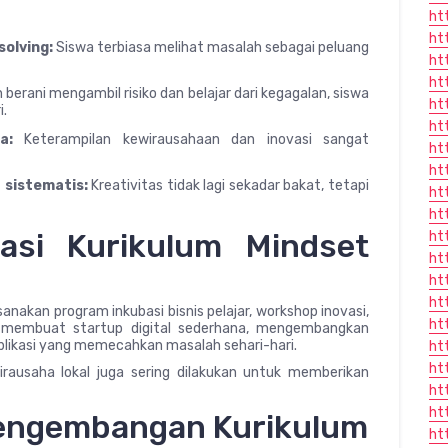
ht
ht
olving:
Siswa terbiasa melihat masalah sebagai peluang
ht
ht
berani mengambil risiko dan belajar dari kegagalan, siswa
ht
i.
ht
a:
Keterampilan kewirausahaan dan inovasi sangat
ht
ht
 sistematis:
Kreativitas tidak lagi sekadar bakat, tetapi
ht
ht
asi Kurikulum Mindset
ht
ht
ht
ht
anakan program inkubasi bisnis pelajar, workshop inovasi,
ht
swa membuat startup digital sederhana, mengembangkan
plikasi yang memecahkan masalah sehari-hari.
ht
ht
irausaha lokal juga sering dilakukan untuk memberikan
ht
ht
engembangan Kurikulum
ht