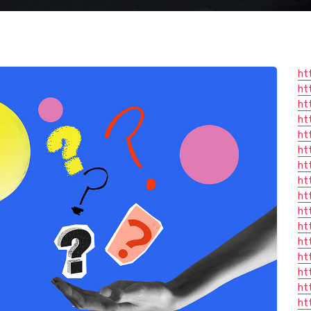
ht
ht
ht
ht
ht
ht
ht
ht
ht
ht
ht
ht
ht
ht
ht
ht