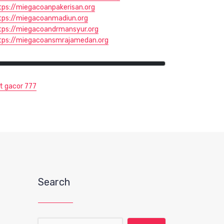
tps://miegacoanpakerisan.org
tps://miegacoanmadiun.org
tps://miegacoandrmansyur.org
tps://miegacoansmrajamedan.org
ot gacor 777
Search