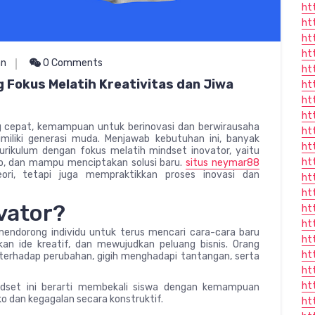
ht
ht
ht
ht
an
0 Comments
ht
g Fokus Melatih Kreativitas dan Jiwa
ht
ht
ht
g cepat, kemampuan untuk berinovasi dan berwirausaha
htt
miliki generasi muda. Menjawab kebutuhan ini, banyak
ht
urikulum dengan fokus melatih mindset inovator, yaitu
ht
siko, dan mampu menciptakan solusi baru.
situs neymar88
eori, tetapi juga mempraktikkan proses inovasi dan
ht
ht
vator?
ht
ht
mendorong individu untuk terus mencari cara-cara baru
ht
 ide kreatif, dan mewujudkan peluang bisnis. Orang
ht
terhadap perubahan, gigih menghadapi tantangan, serta
ht
ht
dset ini berarti membekali siswa dengan kemampuan
siko dan kegagalan secara konstruktif.
ht