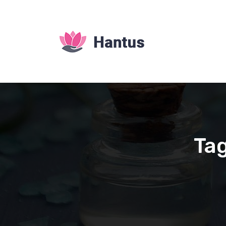
S
k
i
p
t
o
c
o
n
t
e
n
Tag
t