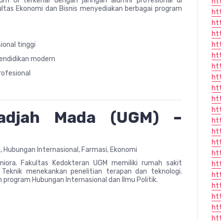
um UI terkenal dengan jaringan alumni profesional di
ht
ultas Ekonomi dan Bisnis menyediakan berbagai program
ht
ht
ht
ht
ional tinggi
ht
pendidikan modern
ht
rofesional
ht
ht
ht
ht
Gadjah Mada (UGM) –
ht
ht
ht
l, Hubungan Internasional, Farmasi, Ekonomi
ht
iora. Fakultas Kedokteran UGM memiliki rumah sakit
ht
s Teknik menekankan penelitian terapan dan teknologi.
ht
n program Hubungan Internasional dan Ilmu Politik.
ht
ht
ht
ht