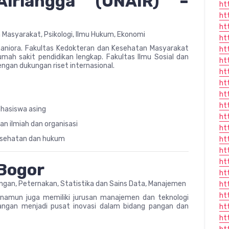
Airlangga (UNAIR) –
ht
ht
ht
Masyarakat, Psikologi, Ilmu Hukum, Ekonomi
ht
aniora. Fakultas Kedokteran dan Kesehatan Masyarakat
ht
umah sakit pendidikan lengkap. Fakultas Ilmu Sosial dan
ht
gan dukungan riset internasional.
ht
ht
ht
ht
ahasiswa asing
ht
n ilmiah dan organisasi
ht
 kesehatan dan hukum
ht
ht
ht
 Bogor
ht
angan, Peternakan, Statistika dan Sains Data, Manajemen
ht
ht
, namun juga memiliki jurusan manajemen dan teknologi
Pangan menjadi pusat inovasi dalam bidang pangan dan
ht
ht