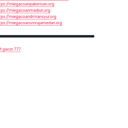
tps://miegacoanpakerisan.org
tps://miegacoanmadiun.org
tps://miegacoandrmansyur.org
tps://miegacoansmrajamedan.org
ot gacor 777