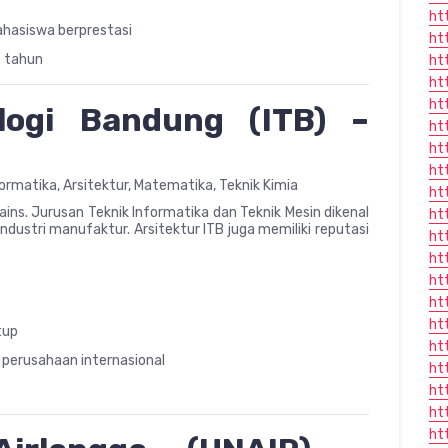
ht
ahasiswa berprestasi
ht
p tahun
ht
ht
ht
ologi Bandung (ITB) –
ht
ht
ht
formatika, Arsitektur, Matematika, Teknik Kimia
ht
ains. Jurusan Teknik Informatika dan Teknik Mesin dikenal
ht
industri manufaktur. Arsitektur ITB juga memiliki reputasi
ht
ht
ht
ht
ht
tup
ht
n perusahaan internasional
ht
ht
ht
ht