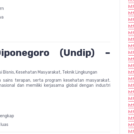
ht
ht
rn
ht
wa
ht
ht
ht
ht
ht
Diponegoro (Undip) –
ht
ht
ht
asi Bisnis, Kesehatan Masyarakat, Teknik Lingkungan
ht
ht
an sains terapan, serta program kesehatan masyarakat.
nasional dan memiliki kerjasama global dengan industri
ht
ht
ht
ht
ht
 lengkap
ht
 luas
ht
ht