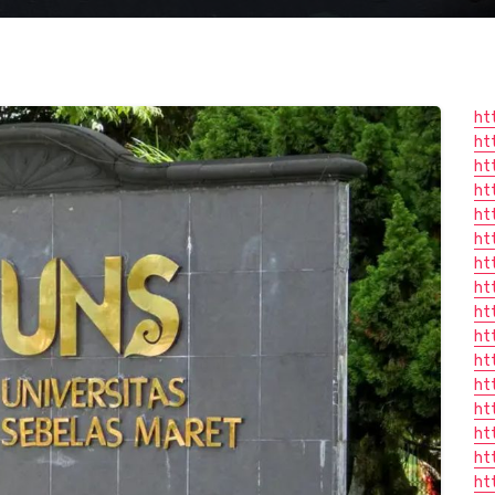
ht
ht
ht
ht
ht
ht
ht
ht
ht
ht
ht
ht
ht
ht
ht
ht