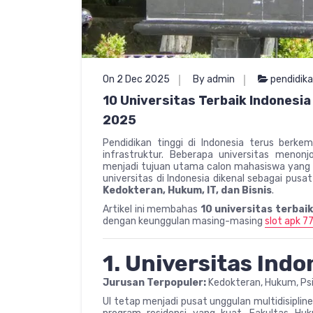
On 2 Dec 2025
By admin
pendidik
10 Universitas Terbaik Indonesi
2025
Pendidikan tinggi di Indonesia terus berke
infrastruktur. Beberapa universitas menon
menjadi tujuan utama calon mahasiswa yang 
universitas di Indonesia dikenal sebagai pusa
Kedokteran, Hukum, IT, dan Bisnis
.
Artikel ini membahas
10 universitas terbai
dengan keunggulan masing-masing
slot apk 7
1. Universitas Indo
Jurusan Terpopuler:
Kedokteran, Hukum, Psik
UI tetap menjadi pusat unggulan multidisipli