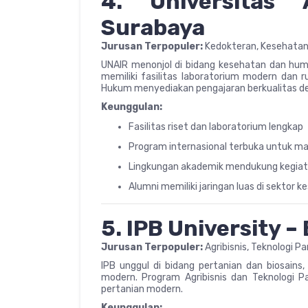
4. Universitas 
Surabaya
Jurusan Terpopuler:
Kedokteran, Kesehatan 
UNAIR menonjol di bidang kesehatan dan hum
memiliki fasilitas laboratorium modern dan r
Hukum menyediakan pengajaran berkualitas den
Keunggulan:
Fasilitas riset dan laboratorium lengkap
Program internasional terbuka untuk m
Lingkungan akademik mendukung kegiata
Alumni memiliki jaringan luas di sektor
5. IPB University –
Jurusan Terpopuler:
Agribisnis, Teknologi P
IPB unggul di bidang pertanian dan biosains
modern. Program Agribisnis dan Teknologi 
pertanian modern.
Keunggulan: