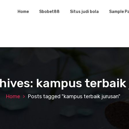
Home
Sbobet88
Situs judi bola
Sample P
hives: kampus terbaik
Home
Posts tagged "kampus terbaik jurusan"