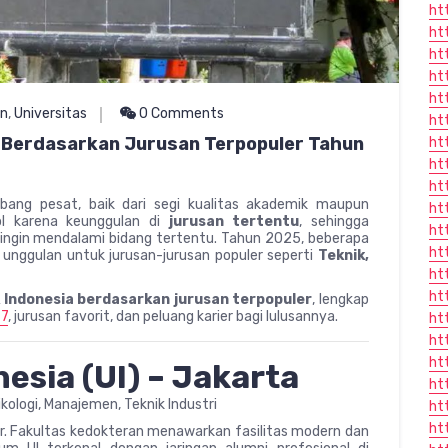
ht
ht
ht
ht
ht
an
,
Universitas
0 Comments
ht
a Berdasarkan Jurusan Terpopuler Tahun
ht
ht
htt
mbang pesat, baik dari segi kualitas akademik maupun
ht
jol karena keunggulan di
jurusan tertentu
, sehingga
ht
ingin mendalami bidang tertentu. Tahun 2025, beberapa
ht
t unggulan untuk jurusan-jurusan populer seperti
Teknik,
ht
ht
k Indonesia berdasarkan jurusan terpopuler
, lengkap
77
, jurusan favorit, dan peluang karier bagi lulusannya.
ht
ht
ht
nesia (UI) – Jakarta
ht
ologi, Manajemen, Teknik Industri
ht
ht
ner. Fakultas kedokteran menawarkan fasilitas modern dan