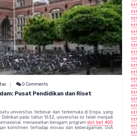
ht
ht
ht
ht
ht
ht
ht
ht
ht
ht
htt
ht
itas
0 Comments
ht
ht
dam: Pusat Pendidikan dan Riset
ht
ht
satu universitas terbesar dan terkemuka di Eropa, yang
ht
Didirikan pada tahun 1632, universitas ini telah menjadi
ht
internasional, menawarkan beragam program
slot bet 400
ht
engan komitmen terhadap inovasi dan keberagaman, UvA
ht