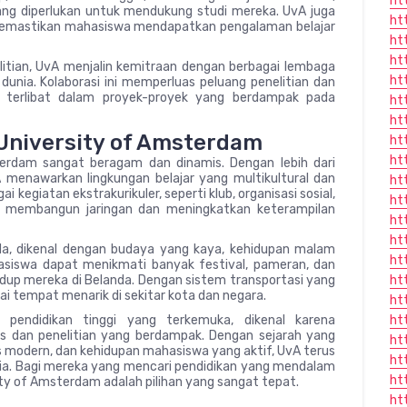
ht
ng diperlukan untuk mendukung studi mereka. UvA juga
ht
 memastikan mahasiswa mendapatkan pengalaman belajar
ht
ht
itian, UvA menjalin kemitraan dengan berbagai lembaga
ht
uh dunia. Kolaborasi ini memperluas peluang penelitian dan
terlibat dalam proyek-proyek yang berdampak pada
ht
ht
University of Amsterdam
ht
ht
erdam sangat beragam dan dinamis. Dengan lebih dari
 menawarkan lingkungan belajar yang multikultural dan
ht
i kegiatan ekstrakurikuler, seperti klub, organisasi sosial,
ht
membangun jaringan dan meningkatkan keterampilan
ht
ht
a, dikenal dengan budaya yang kaya, kehidupan malam
ht
asiswa dapat menikmati banyak festival, pameran, dan
up mereka di Belanda. Dengan sistem transportasi yang
ht
ai tempat menarik di sekitar kota dan negara.
ht
i pendidikan tinggi yang terkemuka, dikenal karena
ht
s dan penelitian yang berdampak. Dengan sejarah yang
ht
as modern, dan kehidupan mahasiswa yang aktif, UvA terus
ht
nia. Bagi mereka yang mencari pendidikan yang mendalam
ht
ity of Amsterdam adalah pilihan yang sangat tepat.
ht