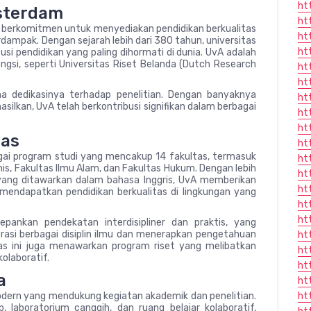
ht
msterdam
ht
ah berkomitmen untuk menyediakan pendidikan berkualitas
ht
ampak. Dengan sejarah lebih dari 380 tahun, universitas
ht
usi pendidikan yang paling dihormati di dunia. UvA adalah
engsi, seperti Universitas Riset Belanda (Dutch Research
ht
ht
na dedikasinya terhadap penelitian. Dengan banyaknya
ht
hasilkan, UvA telah berkontribusi signifikan dalam berbagai
ht
ht
tas
ht
ai program studi yang mencakup 14 fakultas, termasuk
ht
nis, Fakultas Ilmu Alam, dan Fakultas Hukum. Dengan lebih
ht
yang ditawarkan dalam bahasa Inggris, UvA memberikan
ht
mendapatkan pendidikan berkualitas di lingkungan yang
ht
ht
pankan pendekatan interdisipliner dan praktis, yang
si berbagai disiplin ilmu dan menerapkan pengetahuan
ht
tas ini juga menawarkan program riset yang melibatkan
ht
olaboratif.
ht
a
ht
odern yang mendukung kegiatan akademik dan penelitian.
ht
 laboratorium canggih, dan ruang belajar kolaboratif,