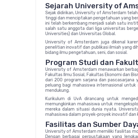
Sejarah University of A
Sejak didirikan, University of Amsterdam tel
tinggi dan menciptakan pengetahuan yang berd
ini telah berkembang menjadi salah satu instit
salah satu anggota dari liga universitas berg
Universities) dan Universitas Global.
University of Amsterdam juga dikenal kare
penelitian inovatif dan publikasi ilmiah yang di
bidang ilmu pengetahuan, seni, dan sosial.
Program Studi dan Fakul
University of Amsterdam menawarkan berbag
Fakultas Ilmu Sosial, Fakultas Ekonomi dan Bis
dari 200 program sarjana dan pascasarjana 
peluang bagi mahasiswa internasional untuk 
mendukung.
Kurikulum di UvA dirancang untuk mengede
memungkinkan mahasiswa untuk mengeksplora
mereka dalam situasi dunia nyata. Universi
mahasiswa dalam proyek-proyek inovatif dan k
Fasilitas dan Sumber Day
University of Amsterdam memiliki fasilitas m
Dengan berbagai perpustakaan yang lengkap,