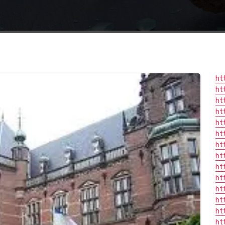
ht
ht
ht
ht
ht
ht
ht
ht
ht
ht
ht
ht
ht
ht