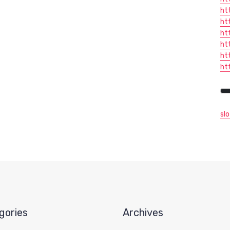
ht
ht
ht
ht
ht
ht
sl
gories
Archives