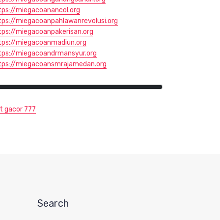
tps://miegacoanancol.org
tps://miegacoanpahlawanrevolusi.org
tps://miegacoanpakerisan.org
tps://miegacoanmadiun.org
tps://miegacoandrmansyur.org
tps://miegacoansmrajamedan.org
ot gacor 777
Search