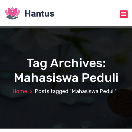
S
k
i
p
t
o
c
o
n
Tag Archives:
t
e
Mahasiswa Peduli
n
t
Home
Posts tagged "Mahasiswa Peduli"