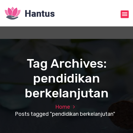
S
k
i
p
t
o
c
o
n
Tag Archives:
t
e
pendidikan
n
t
berkelanjutan
Home
Posts tagged "pendidikan berkelanjutan"