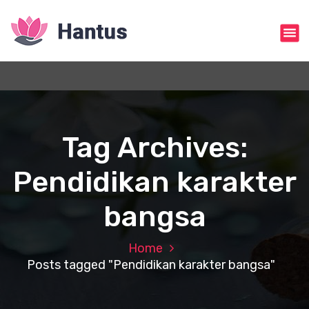
S
k
i
p
t
o
c
o
n
Tag Archives:
t
e
Pendidikan karakter
n
t
bangsa
Home
Posts tagged "Pendidikan karakter bangsa"