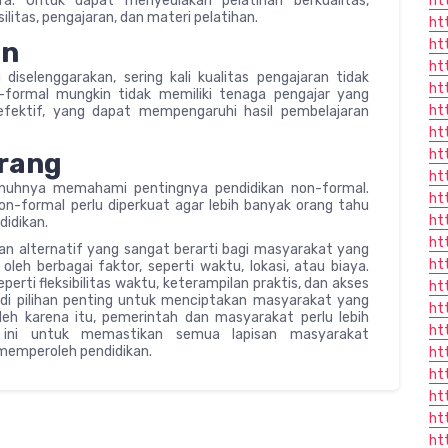
. Untuk dapat menyediakan pelatihan berkualitas,
ht
itas, pengajaran, dan materi pelatihan.
ht
an
ht
ht
iselenggarakan, sering kali kualitas pengajaran tidak
ht
-formal mungkin tidak memiliki tenaga pengajar yang
ht
efektif, yang dapat mempengaruhi hasil pembelajaran
ht
ht
urang
ht
nuhnya memahami pentingnya pendidikan non-formal.
ht
on-formal perlu diperkuat agar lebih banyak orang tahu
ht
idikan.
ht
an alternatif yang sangat berarti bagi masyarakat yang
ht
eh berbagai faktor, seperti waktu, lokasi, atau biaya.
rti fleksibilitas waktu, keterampilan praktis, dan akses
ht
adi pilihan penting untuk menciptakan masyarakat yang
ht
Oleh karena itu, pemerintah dan masyarakat perlu lebih
ht
ini untuk memastikan semua lapisan masyarakat
emperoleh pendidikan.
ht
ht
ht
ht
ht