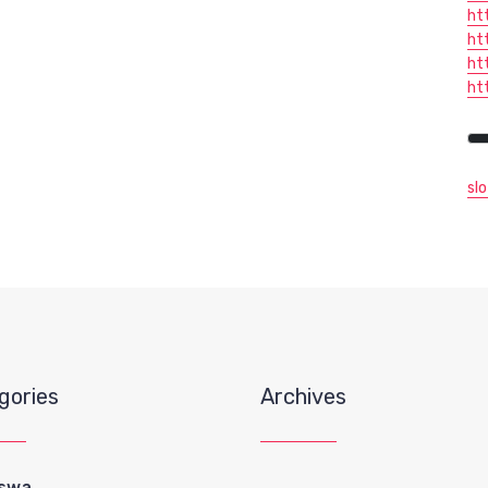
ht
ht
ht
ht
sl
gories
Archives
iswa