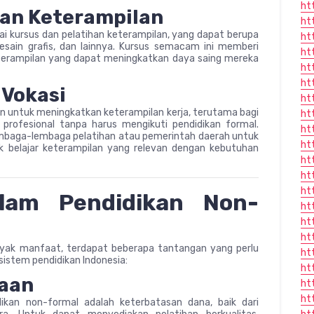
ht
han Keterampilan
ht
i kursus dan pelatihan keterampilan, yang dapat berupa
ht
desain grafis, dan lainnya. Kursus semacam ini memberi
ht
eterampilan yang dapat meningkatkan daya saing mereka
ht
ht
 Vokasi
ht
uan untuk meningkatkan keterampilan kerja, terutama bagi
ht
 profesional tanpa harus mengikuti pendidikan formal.
ht
 lembaga-lembaga pelatihan atau pemerintah daerah untuk
ht
 belajar keterampilan yang relevan dengan kebutuhan
ht
ht
ht
lam Pendidikan Non-
ht
ht
ht
nyak manfaat, terdapat beberapa tantangan yang perlu
ht
istem pendidikan Indonesia:
ht
naan
ht
ht
kan non-formal adalah keterbatasan dana, baik dari