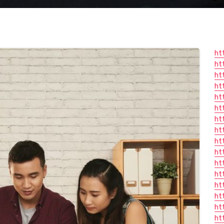
ht
ht
ht
ht
ht
ht
ht
ht
ht
ht
ht
ht
ht
ht
ht
ht