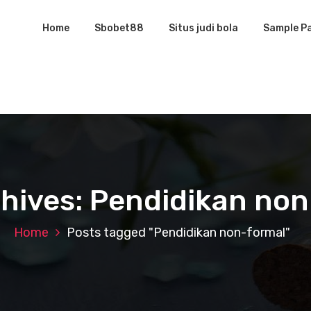
Home
Sbobet88
Situs judi bola
Sample P
hives: Pendidikan no
Home
Posts tagged "Pendidikan non-formal"