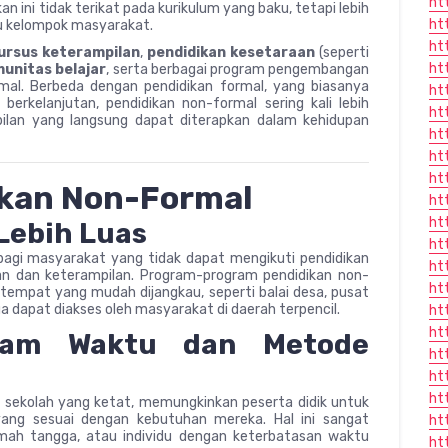
ht
an ini tidak terikat pada kurikulum yang baku, tetapi lebih
ht
u kelompok masyarakat.
ht
ursus keterampilan
,
pendidikan kesetaraan
(seperti
ht
unitas belajar
, serta berbagai program pengembangan
ormal. Berbeda dengan pendidikan formal, yang biasanya
ht
erkelanjutan, pendidikan non-formal sering kali lebih
ht
pilan yang langsung dapat diterapkan dalam kehidupan
ht
ht
ht
ikan Non-Formal
ht
ht
 Lebih Luas
ht
agi masyarakat yang tidak dapat mengikuti pendidikan
ht
n dan keterampilan. Program-program pendidikan non-
ht
i tempat yang mudah dijangkau, seperti balai desa, pusat
a dapat diakses oleh masyarakat di daerah terpencil.
ht
ht
dalam Waktu dan Metode
ht
ht
ht
m sekolah yang ketat, memungkinkan peserta didik untuk
ang sesuai dengan kebutuhan mereka. Hal ini sangat
ht
umah tangga, atau individu dengan keterbatasan waktu
ht