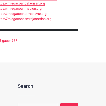
tps://miegacoanpakerisan.org
tps://miegacoanmadiun.org
tps://miegacoandrmansyur.org
tps://miegacoansmrajamedan.org
ot gacor 777
Search