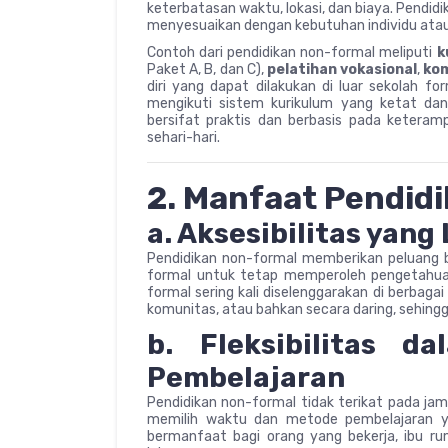
keterbatasan waktu, lokasi, dan biaya. Pendidik
menyesuaikan dengan kebutuhan individu ata
Contoh dari pendidikan non-formal meliputi
k
Paket A, B, dan C),
pelatihan vokasional
,
kom
diri yang dapat dilakukan di luar sekolah f
mengikuti sistem kurikulum yang ketat dan b
bersifat praktis dan berbasis pada keteram
sehari-hari.
2. Manfaat Pendid
a. Aksesibilitas yang
Pendidikan non-formal memberikan peluang b
formal untuk tetap memperoleh pengetahua
formal sering kali diselenggarakan di berbaga
komunitas, atau bahkan secara daring, sehingg
b. Fleksibilitas 
Pembelajaran
Pendidikan non-formal tidak terikat pada ja
memilih waktu dan metode pembelajaran y
bermanfaat bagi orang yang bekerja, ibu r