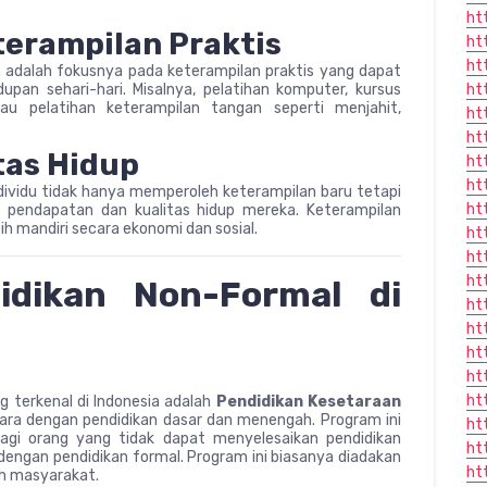
ht
erampilan Praktis
ht
ht
 adalah fokusnya pada keterampilan praktis yang dapat
upan sehari-hari. Misalnya, pelatihan komputer, kursus
ht
tau pelatihan keterampilan tangan seperti menjahit,
ht
ht
tas Hidup
ht
ht
ividu tidak hanya memperoleh keterampilan baru tetapi
ht
pendapatan dan kualitas hidup mereka. Keterampilan
 mandiri secara ekonomi dan sosial.
ht
ht
ht
idikan Non-Formal di
ht
ht
ht
ht
ht
g terkenal di Indonesia adalah
Pendidikan Kesetaraan
tara dengan pendidikan dasar dan menengah. Program ini
ht
gi orang yang tidak dapat menyelesaikan pendidikan
ht
engan pendidikan formal. Program ini biasanya diadakan
ht
eh masyarakat.