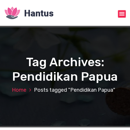
S
k
i
p
t
o
c
o
n
Tag Archives:
t
e
Pendidikan Papua
n
t
Home
Posts tagged "Pendidikan Papua"