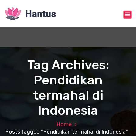
S
k
i
p
t
o
c
o
n
Tag Archives:
t
e
Pendidikan
n
t
termahal di
Indonesia
Home
Posts tagged "Pendidikan termahal di Indonesia"