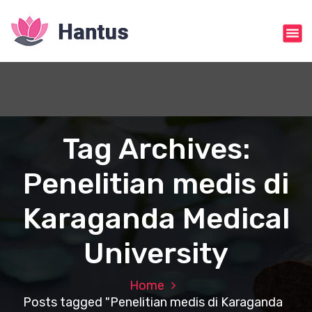
S
k
i
p
t
o
c
o
n
Tag Archives:
t
e
Penelitian medis di
n
t
Karaganda Medical
University
Home
Posts tagged "Penelitian medis di Karaganda