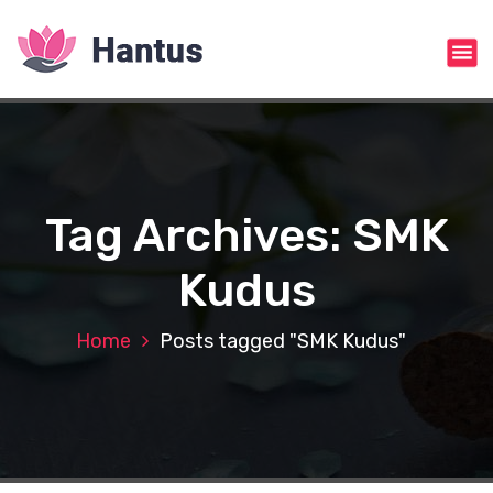
S
k
i
p
t
o
c
o
n
Tag Archives: SMK
t
e
Kudus
n
t
Home
Posts tagged "SMK Kudus"