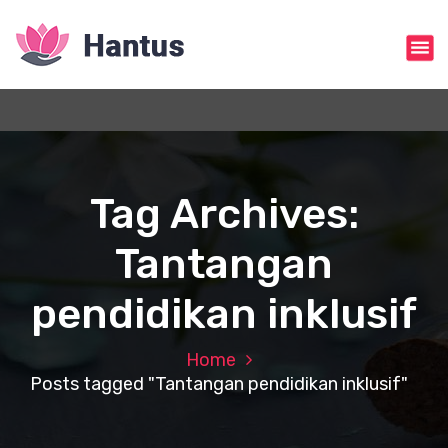
S
k
i
p
t
o
c
o
n
Tag Archives:
t
e
Tantangan
n
t
pendidikan inklusif
Home
Posts tagged "Tantangan pendidikan inklusif"