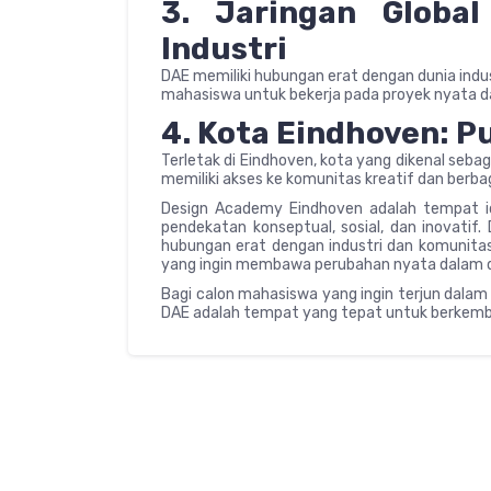
3. Jaringan Globa
Industri
DAE memiliki hubungan erat dengan dunia indus
mahasiswa untuk bekerja pada proyek nyata d
4. Kota Eindhoven: P
Terletak di Eindhoven, kota yang dikenal seba
memiliki akses ke komunitas kreatif dan berbag
Design Academy Eindhoven adalah tempat id
pendekatan konseptual, sosial, dan inovatif. 
hubungan erat dengan industri dan komunitas 
yang ingin membawa perubahan nyata dalam d
Bagi calon mahasiswa yang ingin terjun dalam 
DAE adalah tempat yang tepat untuk berkemb