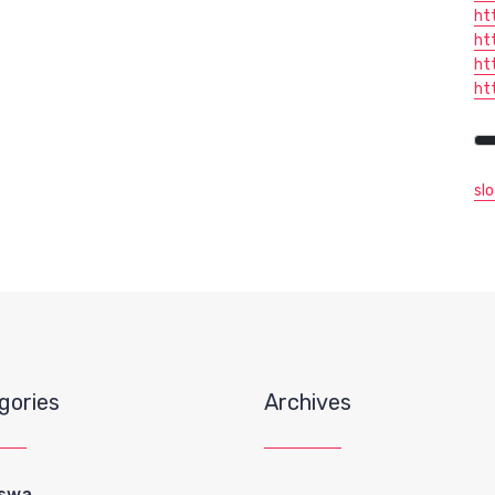
ht
ht
ht
ht
sl
gories
Archives
iswa