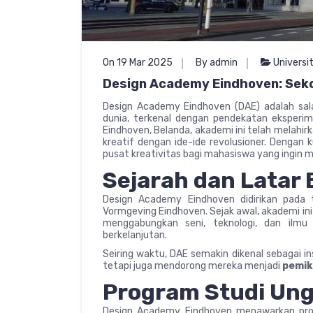
On 19 Mar 2025
By admin
Universi
Design Academy Eindhoven: Sekol
Design Academy Eindhoven (DAE) adalah sal
dunia, terkenal dengan pendekatan eksperime
Eindhoven, Belanda, akademi ini telah melahi
kreatif dengan ide-ide revolusioner. Dengan k
pusat kreativitas bagi mahasiswa yang ingin 
Sejarah dan Latar
Design Academy Eindhoven didirikan pada
Vormgeving Eindhoven. Sejak awal, akademi i
menggabungkan seni, teknologi, dan ilmu
berkelanjutan.
Seiring waktu, DAE semakin dikenal sebagai in
tetapi juga mendorong mereka menjadi
pemik
Program Studi Ung
Design Academy Eindhoven menawarkan pro