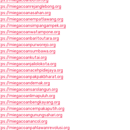
tps://miegacoanbuton.org
tps://miegacoanrejanglebong.org
tps://miegacoanasahan.org
tps://miegacoanempatlawang.org
tps://miegacoansimpangampek.org
tps://miegacoanwatampone.org
tps://miegacoanbaritoutara.org
tps://miegacoanpurworejo.org
tps://miegacoansumbawa.org
tps://miegacoankutai.org
tps://miegacoanjailolokota.org
tps://miegacoanacehpidiejaya.org
tps://miegacoanpakpakbharat.org
tps://miegacoandemak.org
tps://miegacoansarolangun.org
tps://miegacoanlimapuluh.org
tps://miegacoanbengkayang.org
tps://miegacoancempakaputih.org
tps://miegacoangunungsahari.org
tps://miegacoanancol.org
tps://miegacoanpahlawanrevolusi.org