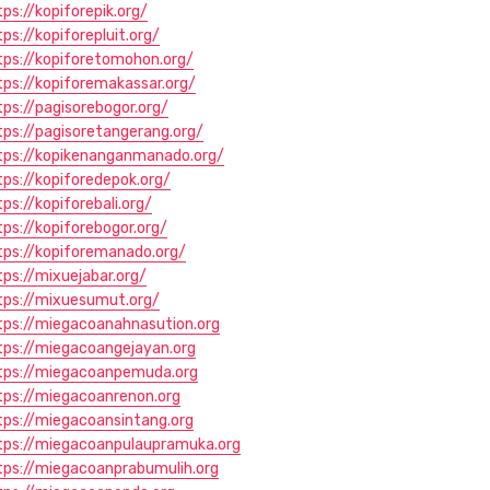
tps://kopiforepik.org/
tps://kopiforepluit.org/
tps://kopiforetomohon.org/
tps://kopiforemakassar.org/
tps://pagisorebogor.org/
tps://pagisoretangerang.org/
tps://kopikenanganmanado.org/
tps://kopiforedepok.org/
ps://kopiforebali.org/
tps://kopiforebogor.org/
tps://kopiforemanado.org/
tps://mixuejabar.org/
tps://mixuesumut.org/
tps://miegacoanahnasution.org
tps://miegacoangejayan.org
tps://miegacoanpemuda.org
tps://miegacoanrenon.org
tps://miegacoansintang.org
tps://miegacoanpulaupramuka.org
tps://miegacoanprabumulih.org