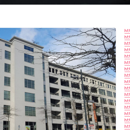
ht
ht
ht
ht
ht
ht
ht
ht
ht
ht
ht
ht
ht
ht
ht
ht