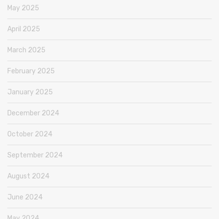
May 2025
April 2025
March 2025
February 2025
January 2025
December 2024
October 2024
September 2024
August 2024
June 2024
May 2024