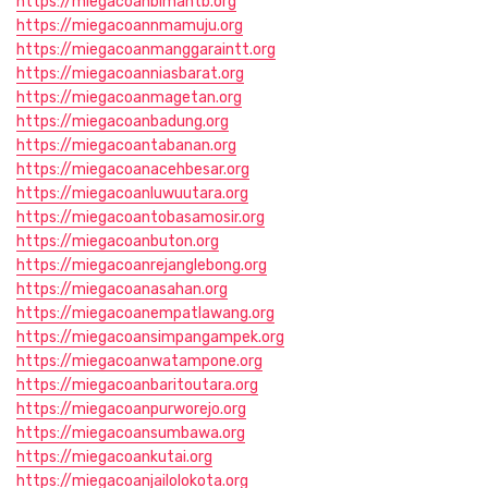
https://miegacoanbimantb.org
https://miegacoannmamuju.org
https://miegacoanmanggaraintt.org
https://miegacoanniasbarat.org
https://miegacoanmagetan.org
https://miegacoanbadung.org
https://miegacoantabanan.org
https://miegacoanacehbesar.org
https://miegacoanluwuutara.org
https://miegacoantobasamosir.org
https://miegacoanbuton.org
https://miegacoanrejanglebong.org
https://miegacoanasahan.org
https://miegacoanempatlawang.org
https://miegacoansimpangampek.org
https://miegacoanwatampone.org
https://miegacoanbaritoutara.org
https://miegacoanpurworejo.org
https://miegacoansumbawa.org
https://miegacoankutai.org
https://miegacoanjailolokota.org