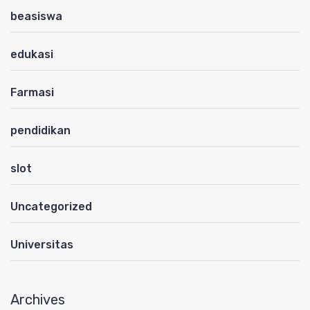
beasiswa
edukasi
Farmasi
pendidikan
slot
Uncategorized
Universitas
Archives