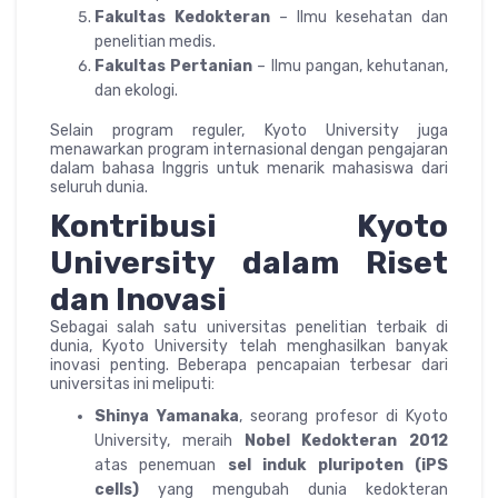
Fakultas Kedokteran
– Ilmu kesehatan dan
penelitian medis.
Fakultas Pertanian
– Ilmu pangan, kehutanan,
dan ekologi.
Selain program reguler, Kyoto University juga
menawarkan program internasional dengan pengajaran
dalam bahasa Inggris untuk menarik mahasiswa dari
seluruh dunia.
Kontribusi Kyoto
University dalam Riset
dan Inovasi
Sebagai salah satu universitas penelitian terbaik di
dunia, Kyoto University telah menghasilkan banyak
inovasi penting. Beberapa pencapaian terbesar dari
universitas ini meliputi:
Shinya Yamanaka
, seorang profesor di Kyoto
University, meraih
Nobel Kedokteran 2012
atas penemuan
sel induk pluripoten (iPS
cells)
yang mengubah dunia kedokteran