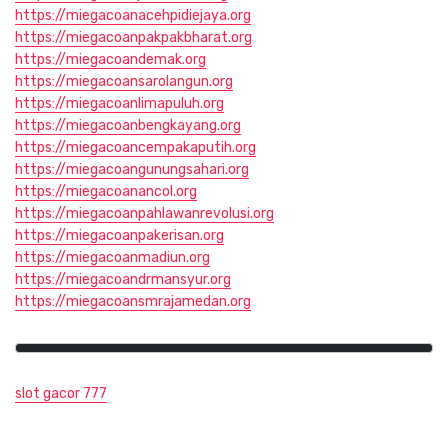
https://miegacoanacehpidiejaya.org
https://miegacoanpakpakbharat.org
https://miegacoandemak.org
https://miegacoansarolangun.org
https://miegacoanlimapuluh.org
https://miegacoanbengkayang.org
https://miegacoancempakaputih.org
https://miegacoangunungsahari.org
https://miegacoanancol.org
https://miegacoanpahlawanrevolusi.org
https://miegacoanpakerisan.org
https://miegacoanmadiun.org
https://miegacoandrmansyur.org
https://miegacoansmrajamedan.org
slot gacor 777