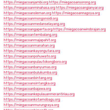
https://miegacoanjambi.org
https://miegacoansorong.org
https://miegacoanminahasa.org
https://miegacoangianyar.org
https://miegacoansleman.org
https://miegacoannagoya.org
https://miegacoanmongonsidi.org
https://miegacoanmedanselayang.org
https://miegacoangaperta.org
https://miegacoanwirobrajan.org
https://miegacoantembalang.org
https://miegacoanmajapahit.org
https://miegacoanmanahan.org
https://miegacoankayongutara.org
https://miegacoanpohuwato.org
https://miegacoanpulautokongboro.org
https://miegacoanbanyumas.org
https://miegacoanbulukumba.org
https://miegacoanbintang.org
https://miegacoansintangka.org
https://miegacoanbajawa.org
https://miegacoankepulauanmerantiriau.org
https://miegacoankotamobagu.org
https://miegacoanmurungraya.org