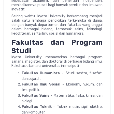
kebebasan akademik dan penelitian independen,
menjadikannya pusat bagi banyak pemikir dan ilmuwan
inovatif.
Seiring waktu, Kyoto University berkembang menjadi
salah satu lembaga pendidikan terkemuka di dunia,
dengan banyak departemen dan fakultas yang unggul
dalam berbagai bidang, termasuk sains, teknologi,
kedokteran, serta ilmu sosial dan humaniora.
Fakultas dan Program
Studi
Kyoto University menawarkan berbagai program
sarjana, magister, dan doktoral di berbagai bidang ilmu.
Fakultas utama di universitas ini meliputi:
Fakultas Humaniora
– Studi sastra, filsafat,
dan sejarah.
Fakultas Ilmu Sosial
– Ekonomi, hukum, dan
ilmu politik.
Fakultas Sains
– Matematika, fisika, kimia, dan
biologi.
Fakultas Teknik
– Teknik mesin, sipil, elektro,
dan komputer.