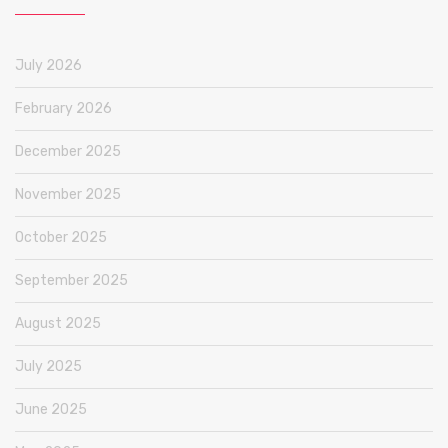
July 2026
February 2026
December 2025
November 2025
October 2025
September 2025
August 2025
July 2025
June 2025