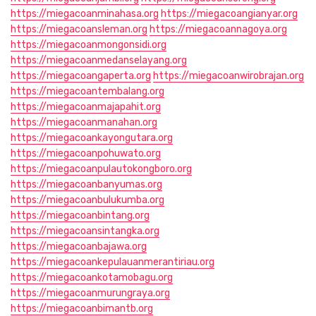
https://miegacoanminahasa.org
https://miegacoangianyar.org
https://miegacoansleman.org
https://miegacoannagoya.org
https://miegacoanmongonsidi.org
https://miegacoanmedanselayang.org
https://miegacoangaperta.org
https://miegacoanwirobrajan.org
https://miegacoantembalang.org
https://miegacoanmajapahit.org
https://miegacoanmanahan.org
https://miegacoankayongutara.org
https://miegacoanpohuwato.org
https://miegacoanpulautokongboro.org
https://miegacoanbanyumas.org
https://miegacoanbulukumba.org
https://miegacoanbintang.org
https://miegacoansintangka.org
https://miegacoanbajawa.org
https://miegacoankepulauanmerantiriau.org
https://miegacoankotamobagu.org
https://miegacoanmurungraya.org
https://miegacoanbimantb.org