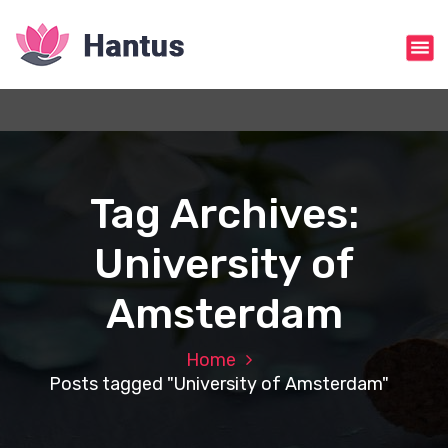
S
k
i
p
t
o
c
o
n
Tag Archives:
t
e
University of
n
t
Amsterdam
Home
Posts tagged "University of Amsterdam"