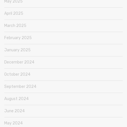
May 2025
April 2025
March 2025
February 2025
January 2025
December 2024
October 2024
September 2024
August 2024
June 2024
May 2024