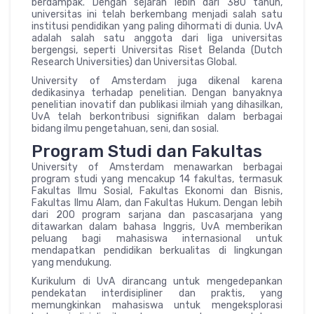
berdampak. Dengan sejarah lebih dari 380 tahun,
universitas ini telah berkembang menjadi salah satu
institusi pendidikan yang paling dihormati di dunia. UvA
adalah salah satu anggota dari liga universitas
bergengsi, seperti Universitas Riset Belanda (Dutch
Research Universities) dan Universitas Global.
University of Amsterdam juga dikenal karena
dedikasinya terhadap penelitian. Dengan banyaknya
penelitian inovatif dan publikasi ilmiah yang dihasilkan,
UvA telah berkontribusi signifikan dalam berbagai
bidang ilmu pengetahuan, seni, dan sosial.
Program Studi dan Fakultas
University of Amsterdam menawarkan berbagai
program studi yang mencakup 14 fakultas, termasuk
Fakultas Ilmu Sosial, Fakultas Ekonomi dan Bisnis,
Fakultas Ilmu Alam, dan Fakultas Hukum. Dengan lebih
dari 200 program sarjana dan pascasarjana yang
ditawarkan dalam bahasa Inggris, UvA memberikan
peluang bagi mahasiswa internasional untuk
mendapatkan pendidikan berkualitas di lingkungan
yang mendukung.
Kurikulum di UvA dirancang untuk mengedepankan
pendekatan interdisipliner dan praktis, yang
memungkinkan mahasiswa untuk mengeksplorasi