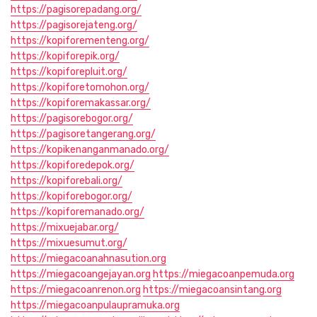
https://pagisorepadang.org/
https://pagisorejateng.org/
https://kopiforementeng.org/
https://kopiforepik.org/
https://kopiforepluit.org/
https://kopiforetomohon.org/
https://kopiforemakassar.org/
https://pagisorebogor.org/
https://pagisoretangerang.org/
https://kopikenanganmanado.org/
https://kopiforedepok.org/
https://kopiforebali.org/
https://kopiforebogor.org/
https://kopiforemanado.org/
https://mixuejabar.org/
https://mixuesumut.org/
https://miegacoanahnasution.org
https://miegacoangejayan.org
https://miegacoanpemuda.org
https://miegacoanrenon.org
https://miegacoansintang.org
https://miegacoanpulaupramuka.org