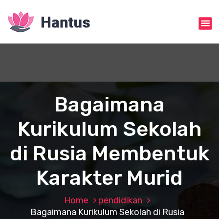
S
k
i
p
t
o
c
o
n
Bagaimana
t
e
Kurikulum Sekolah
n
t
di Rusia Membentuk
Karakter Murid
Home
pendidikan
Bagaimana Kurikulum Sekolah di Rusia