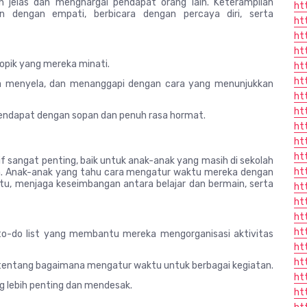
jelas dan menghargai pendapat orang lain. Keterampilan
ht
 dengan empati, berbicara dengan percaya diri, serta
ht
ht
ht
topik yang mereka minati.
ht
ht
a menyela, dan menanggapi dengan cara yang menunjukkan
ht
ht
ndapat dengan sopan dan penuh rasa hormat.
ht
ht
ht
sangat penting, baik untuk anak-anak yang masih di sekolah
ht
a. Anak-anak yang tahu cara mengatur waktu mereka dengan
u, menjaga keseimbangan antara belajar dan bermain, serta
ht
ht
ht
ht
o-do list yang membantu mereka mengorganisasi aktivitas
ht
ht
 tentang bagaimana mengatur waktu untuk berbagai kegiatan.
ht
g lebih penting dan mendesak.
ht