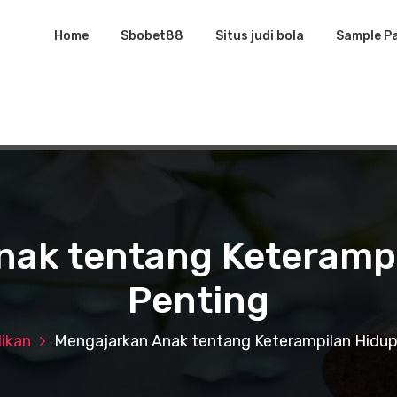
Home
Sbobet88
Situs judi bola
Sample P
nak tentang Keterampi
Penting
ikan
Mengajarkan Anak tentang Keterampilan Hidup