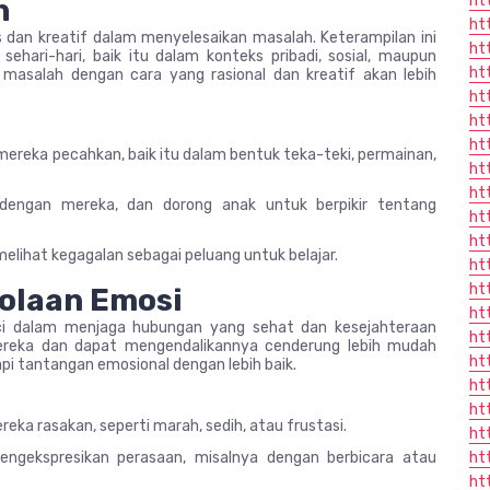
ht
h
ht
tis dan kreatif dalam menyelesaikan masalah. Keterampilan ini
ht
ari-hari, baik itu dalam konteks pribadi, sosial, maupun
ht
masalah dengan cara yang rasional dan kreatif akan lebih
ht
ht
ht
ereka pecahkan, baik itu dalam bentuk teka-teki, permainan,
ht
ht
 dengan mereka, dan dorong anak untuk berpikir tentang
ht
ht
elihat kegagalan sebagai peluang untuk belajar.
ht
ht
olaan Emosi
ht
i dalam menjaga hubungan yang sehat dan kesejahteraan
ht
ereka dan dapat mengendalikannya cenderung lebih mudah
ht
pi tantangan emosional dengan lebih baik.
ht
ht
ka rasakan, seperti marah, sedih, atau frustasi.
ht
ngekspresikan perasaan, misalnya dengan berbicara atau
ht
ht