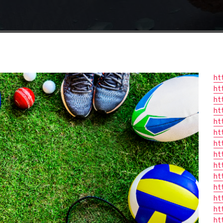
ht
ht
ht
ht
ht
ht
ht
ht
ht
ht
ht
ht
ht
ht