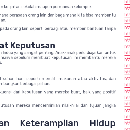
ht
alam kegiatan sekolah maupun permainan kelompok.
ht
ht
mana perasaan orang lain dan bagaimana kita bisa membantu
an.
ht
ht
ada orang lain, seperti berbagi atau memberi bantuan tanpa
ht
ht
at Keputusan
ht
hidup yang sangat penting. Anak-anak perlu diajarkan untuk
ht
uensinya sebelum membuat keputusan. Ini membantu mereka
ht
b.
ht
ht
ht
sehari-hari, seperti memilih makanan atau aktivitas, dan
bangkan berbagai pilihan.
ht
ht
kuensi dari keputusan yang mereka buat, baik yang positif
ht
ht
tusan mereka mencerminkan nilai-nilai dan tujuan jangka
ht
ht
an Keterampilan Hidup
ht
ht