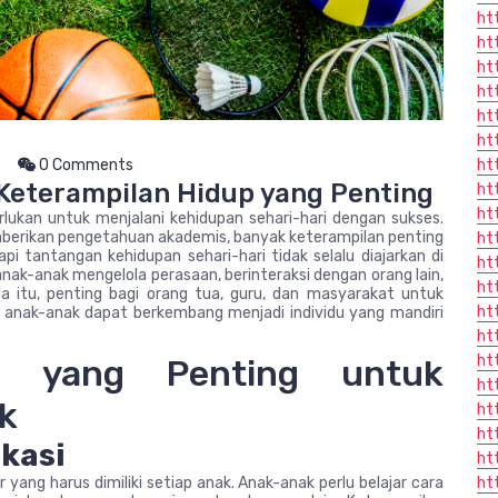
ht
ht
ht
ht
ht
ht
0 Comments
ht
Keterampilan Hidup yang Penting
ht
ht
ukan untuk menjalani kehidupan sehari-hari dengan sukses.
berikan pengetahuan akademis, banyak keterampilan penting
ht
 tantangan kehidupan sehari-hari tidak selalu diajarkan di
htt
nak-anak mengelola perasaan, berinteraksi dengan orang lain,
ht
 itu, penting bagi orang tua, guru, dan masyarakat untuk
ht
r anak-anak dapat berkembang menjadi individu yang mandiri
ht
ht
up yang Penting untuk
ht
k
ht
ht
kasi
ht
yang harus dimiliki setiap anak. Anak-anak perlu belajar cara
ht