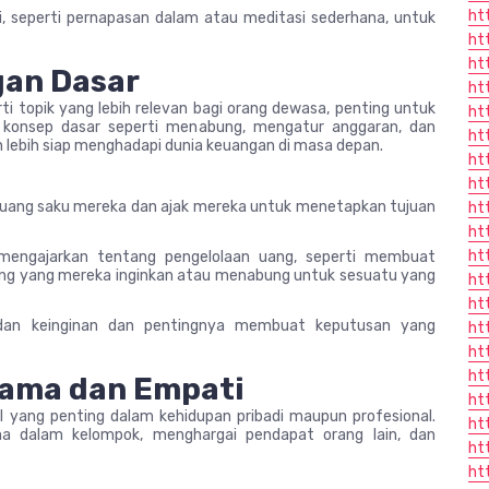
ht
i, seperti pernapasan dalam atau meditasi sederhana, untuk
ht
ht
gan Dasar
ht
i topik yang lebih relevan bagi orang dewasa, penting untuk
ht
i konsep dasar seperti menabung, mengatur anggaran, dan
ht
lebih siap menghadapi dunia keuangan di masa depan.
ht
ht
 uang saku mereka dan ajak mereka untuk menetapkan tujuan
ht
ht
ht
mengajarkan tentang pengelolaan uang, seperti membuat
ang yang mereka inginkan atau menabung untuk sesuatu yang
ht
ht
 dan keinginan dan pentingnya membuat keputusan yang
ht
ht
ht
Sama dan Empati
ht
l yang penting dalam kehidupan pribadi maupun profesional.
ht
ma dalam kelompok, menghargai pendapat orang lain, dan
ht
ht