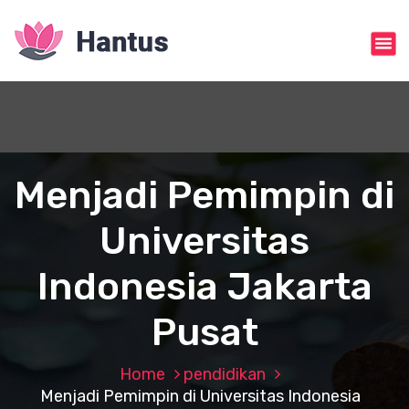
S
k
i
p
t
o
c
o
n
Menjadi Pemimpin di
t
e
Universitas
n
t
Indonesia Jakarta
Pusat
Home
pendidikan
Menjadi Pemimpin di Universitas Indonesia