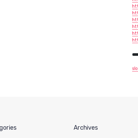
ht
ht
ht
ht
ht
ht
sl
gories
Archives