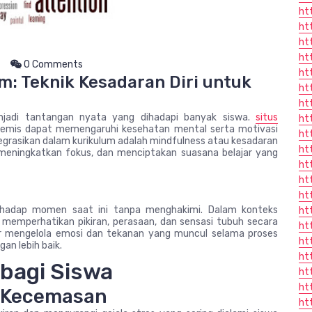
ht
ht
ht
ht
0 Comments
ht
m: Teknik Kesadaran Diri untuk
ht
ht
njadi tantangan nyata yang dihadapi banyak siswa.
situs
ht
demis dapat memengaruhi kesehatan mental serta motivasi
ht
ntegrasikan dalam kurikulum adalah mindfulness atau kesadaran
ht
, meningkatkan fokus, dan menciptakan suasana belajar yang
htt
ht
ht
erhadap momen saat ini tanpa menghakimi. Dalam konteks
ht
 memperhatikan pikiran, perasaan, dan sensasi tubuh secara
ht
jar mengelola emosi dan tekanan yang muncul selama proses
ht
an lebih baik.
ht
bagi Siswa
ht
ht
n Kecemasan
ht