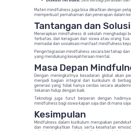
Diskusi terbuka:
Sesi berbagi perasaan dan
Materi mindfulness juga bisa dikaitkan dengan pelaj
memperkuat pemahaman dan penerapan dalam kehi
Tantangan dan Solusi
Menerapkan mindfulness di sekolah menghadapi b
terbatas, dan keraguan dari siswa atau orang tua.
memadai dan sosialisasi manfaat mindfulness kep
Pengintegrasian mindfulness secara bertahap d
yang mendukung kesejahteraan mental.
Masa Depan Mindfuln
Dengan meningkatnya kesadaran global akan pen
menjadi bagian integral dari kurikulum di berb
generasi yang tidak hanya cerdas secara akademi
tekanan hidup dengan baik.
Teknologi juga turut berperan dengan hadirny
mindfulness bagi siswa kapan saja dan di mana saja
Kesimpulan
Mindfulness dalam kurikulum merupakan pendekat
dan meningkatkan fokus serta kesehatan emosiona