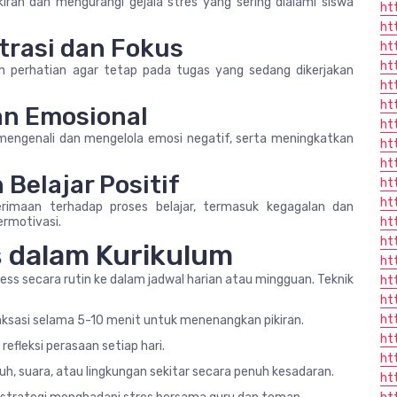
an dan mengurangi gejala stres yang sering dialami siswa
ht
ht
trasi dan Fokus
ht
ht
ih perhatian agar tetap pada tugas yang sedang dikerjakan
ht
ht
an Emosional
ht
engenali dan mengelola emosi negatif, serta meningkatkan
ht
ht
Belajar Positif
ht
ht
rimaan terhadap proses belajar, termasuk kegagalan dan
ermotivasi.
ht
ht
s dalam Kurikulum
ht
ss secara rutin ke dalam jadwal harian atau mingguan. Teknik
ht
ht
ht
aksasi selama 5-10 menit untuk menenangkan pikiran.
ht
efleksi perasaan setiap hari.
ht
h, suara, atau lingkungan sekitar secara penuh kesadaran.
ht