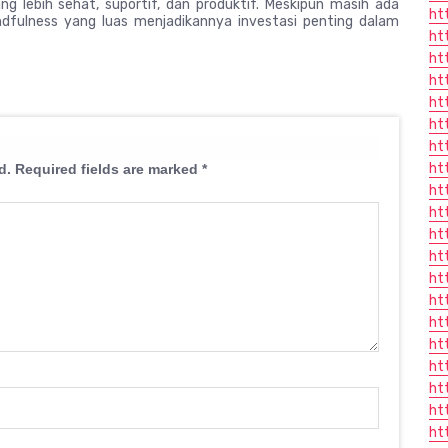
g lebih sehat, suportif, dan produktif. Meskipun masih ada
ht
fulness yang luas menjadikannya investasi penting dalam
ht
ht
ht
ht
ht
ht
ht
d.
Required fields are marked
*
ht
ht
ht
ht
ht
ht
ht
ht
ht
ht
ht
ht