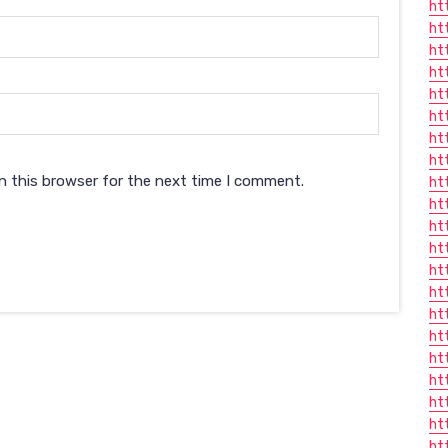
ht
ht
ht
ht
ht
ht
ht
ht
n this browser for the next time I comment.
ht
ht
ht
ht
ht
ht
ht
ht
ht
ht
ht
ht
ht