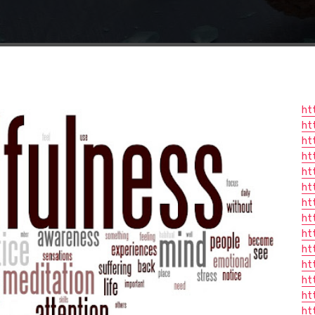
ht
ht
ht
ht
ht
ht
ht
ht
ht
ht
ht
ht
ht
ht