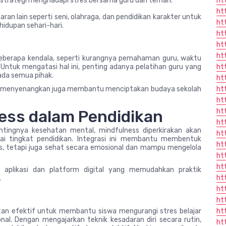
 strategi menghadapi stres bersama guru dan teman.
ht
ht
aran lain seperti seni, olahraga, dan pendidikan karakter untuk
ht
dupan sehari-hari.
ht
ht
ht
eberapa kendala, seperti kurangnya pemahaman guru, waktu
 Untuk mengatasi hal ini, penting adanya pelatihan guru yang
ht
ada semua pihak.
ht
an menyenangkan juga membantu menciptakan budaya sekolah
ht
ht
ess dalam Pendidikan
ht
ht
tingnya kesehatan mental, mindfulness diperkirakan akan
ht
agai tingkat pendidikan. Integrasi ini membantu membentuk
ht
s, tetapi juga sehat secara emosional dan mampu mengelola
ht
ht
a aplikasi dan platform digital yang memudahkan praktik
ht
.
ht
ht
an efektif untuk membantu siswa mengurangi stres belajar
ht
l. Dengan mengajarkan teknik kesadaran diri secara rutin,
ht