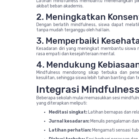
Latihan mindfulness membantu menenangkan pikir
akibat beban akademis.
2. Meningkatkan Konsen
Dengan berlatih mindfulness, siswa dapat melat
tanpa mudah terganggu oleh hal lain.
3. Memperbaiki Kesehat
Kesadaran diri yang meningkat membantu siswa m
rasa empati dan kesejahteraan mental.
4. Mendukung Kebiasaan 
Mindfulness mendorong sikap terbuka dan pene
kesulitan, sehingga siswa lebih tahan banting dan t
Integrasi Mindfulnes
Beberapa sekolah mulai memasukkan sesi mindfulne
yang diterapkan meliputi:
Meditasi singkat:
Latihan bernapas dan rel
Jurnal kesadaran:
Menulis pengalaman dan r
Latihan perhatian:
Mengamati sensasi tubu