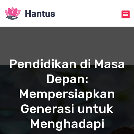
S
k
i
p
t
o
c
o
n
Pendidikan di Masa
t
e
Depan:
n
t
Mempersiapkan
Generasi untuk
Menghadapi