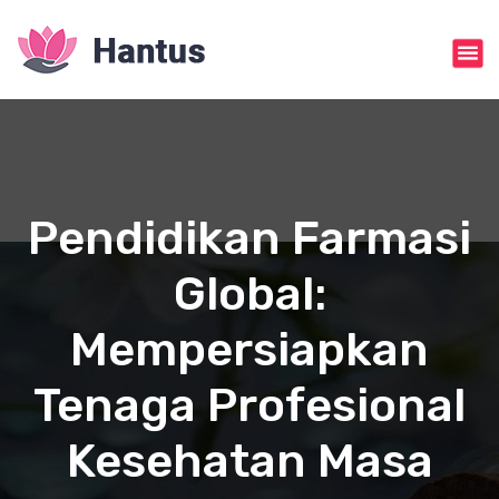
S
k
i
p
t
o
c
o
n
Pendidikan Farmasi
t
e
Global:
n
t
Mempersiapkan
Tenaga Profesional
Kesehatan Masa