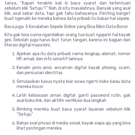
tanya, “Kapan terakhir kali lo baca syarat dan ketentuan
sebelum klik ‘Setuju’?” Nah, di situ masalahnya. Banyak yang asal
klik, asal sebar data, tapi gak tahu bahayanya. Penting banget
buat ngenalin ke mereka bahwa data pribadi itu bukan hal sepele.
Baca juga: 5 Kesalahan Sepele Online yang Bisa Bikin Data Bocor
Kita gak bisa cuma ngandalkan orang tua buat ngajarin hal kayak
gini. Sekolah juga harus ikut turun tangan, karena ini bagian dari
literasi digital masa kini.
Ajarkan apa itu data pribadi: nama lengkap, alamat, nomor
HP, email, dan info sensitif lainnya
Kenalin jenis-jenis ancaman digital kayak phising, scam,
dan pencurian identitas
Simulasikan kasus nyata biar siswa ngerti risiko kalau data
mereka bocor
Latih kebiasaan aman digital: ganti password rutin, gak
asal buka link, dan aktifin verifikasi dua langkah
Bimbing mereka buat baca syarat layanan sebelum klik
“Setuju”
Bahas soal privasi di media sosial, kayak siapa aja yang bisa
lihat postingan mereka