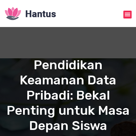
S
k
i
p
t
o
c
o
n
Pendidikan
t
e
Keamanan Data
n
t
Pribadi: Bekal
Penting untuk Masa
Depan Siswa