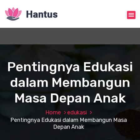
S
k
i
p
t
o
c
o
n
Pentingnya Edukasi
t
e
dalam Membangun
n
t
Masa Depan Anak
Home
edukasi
Pentingnya Edukasi dalam Membangun Masa
Depan Anak