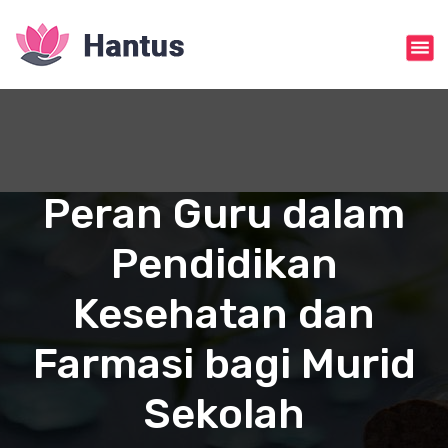
S
k
i
p
t
o
c
o
n
Peran Guru dalam
t
e
Pendidikan
n
t
Kesehatan dan
Farmasi bagi Murid
Sekolah