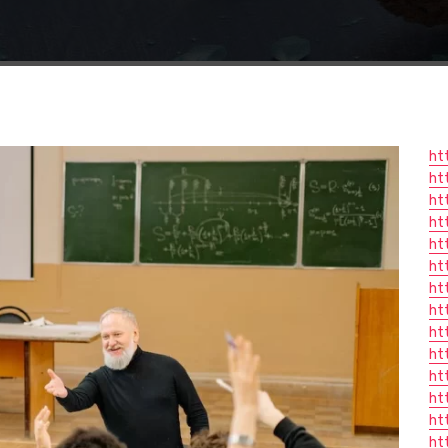
ht
ht
ht
ht
ht
ht
ht
ht
ht
ht
ht
ht
ht
ht