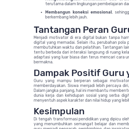
terutama dalam lingkungan pembelajaran dar
Membangun koneksi emosional
, sehing
berkembang lebih jauh.
Tantangan Peran Guru
Menjadi motivator di era digital bukan tanpa ha
digital yang memadai. Selain itu, perubahan pola
membutuhkan waktu dan pelatihan. Tantangan lain
tentu berbeda dari interaksi langsung di ruang k
adaptasi yang luar biasa dan terus mencari cara
bermakna.
Dampak Positif Guru 
Guru yang mampu berperan sebagai motivator 
memberdayakan. Siswa menjadi lebih percaya diri, a
Dalam jangka panjang, hal ini membantu membentuk
dunia kerja dan kehidupan sosial yang serba digit
menyentuh aspek karakter dan nilai hidup yang lebi
Kesimpulan
Di tengah transformasi pendidikan yang dipicu ole
yang menumbuhkan semangat belajar dan membent
guru menjadi pengarah, pembimbing, dan inspirat