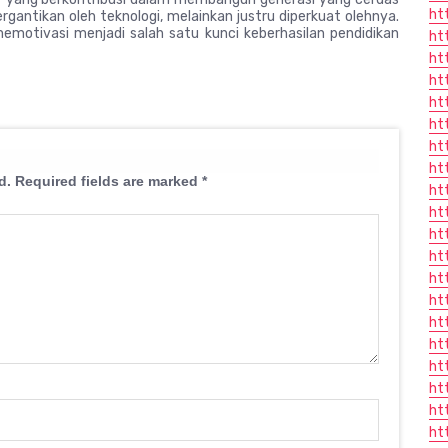
ht
ergantikan oleh teknologi, melainkan justru diperkuat olehnya.
emotivasi menjadi salah satu kunci keberhasilan pendidikan
ht
ht
ht
ht
ht
ht
ht
d.
Required fields are marked
*
ht
ht
ht
ht
ht
ht
ht
ht
ht
ht
ht
ht