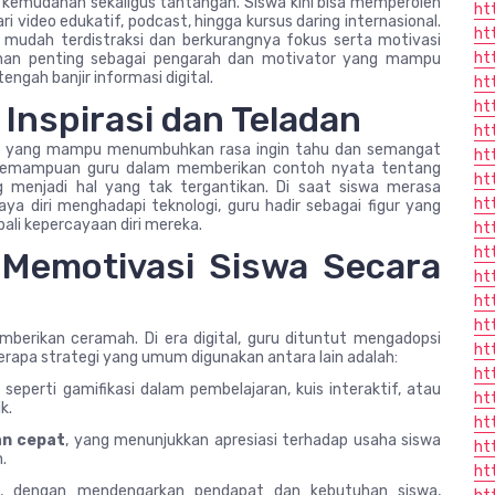
i kemudahan sekaligus tantangan. Siswa kini bisa memperoleh
ht
i video edukatif, podcast, hingga kursus daring internasional.
ht
mudah terdistraksi dan berkurangnya fokus serta motivasi
ht
ranan penting sebagai pengarah dan motivator yang mampu
ngah banjir informasi digital.
ht
ht
Inspirasi dan Teladan
ht
ator yang mampu menumbuhkan rasa ingin tahu dan semangat
ht
n, kemampuan guru dalam memberikan contoh nyata tentang
ht
g menjadi hal yang tak tergantikan. Di saat siswa merasa
ht
a diri menghadapi teknologi, guru hadir sebagai figur yang
i kepercayaan diri mereka.
ht
ht
 Memotivasi Siswa Secara
ht
ht
ht
berikan ceramah. Di era digital, guru dituntut mengadopsi
ht
berapa strategi yang umum digunakan antara lain adalah:
ht
, seperti gamifikasi dalam pembelajaran, kuis interaktif, atau
ht
k.
ht
an cepat
, yang menunjukkan apresiasi terhadap usaha siswa
ht
.
ht
h
, dengan mendengarkan pendapat dan kebutuhan siswa,