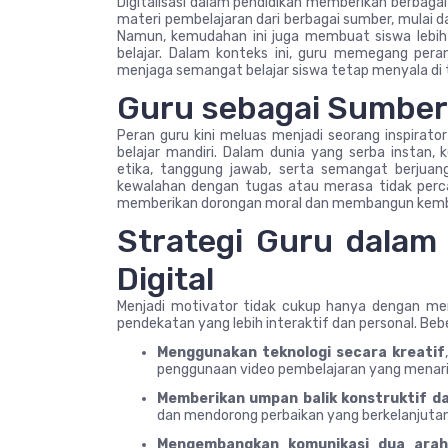
Digitalisasi dalam pendidikan memberikan berbaga
materi pembelajaran dari berbagai sumber, mulai dar
Namun, kemudahan ini juga membuat siswa lebih 
belajar. Dalam konteks ini, guru memegang pe
menjaga semangat belajar siswa tetap menyala di te
Guru sebagai Sumber 
Peran guru kini meluas menjadi seorang inspir
belajar mandiri. Dalam dunia yang serba insta
etika, tanggung jawab, serta semangat berjuan
kewalahan dengan tugas atau merasa tidak percay
memberikan dorongan moral dan membangun kembal
Strategi Guru dalam
Digital
Menjadi motivator tidak cukup hanya dengan mem
pendekatan yang lebih interaktif dan personal. Be
Menggunakan teknologi secara kreatif
penggunaan video pembelajaran yang menari
Memberikan umpan balik konstruktif d
dan mendorong perbaikan yang berkelanjutan
Mengembangkan komunikasi dua ara