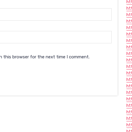
ht
ht
ht
ht
ht
ht
ht
ht
ht
n this browser for the next time I comment.
ht
ht
ht
ht
ht
ht
ht
ht
ht
ht
ht
ht