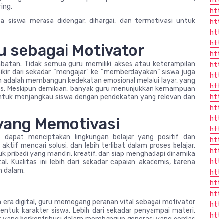
ht
ing.
ht
ga siswa merasa didengar, dihargai, dan termotivasi untuk
ht
ht
ht
 sebagai Motivator
ht
mbatan. Tidak semua guru memiliki akses atau keterampilan
ht
 pikir dari sekadar “mengajar” ke “memberdayakan” siswa juga
ht
 adalah membangun kedekatan emosional melalui layar, yang
ht
elas. Meskipun demikian, banyak guru menunjukkan kemampuan
ht
 untuk menjangkau siswa dengan pendekatan yang relevan dan
ht
ht
yang Memotivasi
ht
dapat menciptakan lingkungan belajar yang positif dan
ht
ktif mencari solusi, dan lebih terlibat dalam proses belajar.
ht
 pribadi yang mandiri, kreatif, dan siap menghadapi dinamika
ht
al. Kualitas ini lebih dari sekadar capaian akademis, karena
h dalam.
ht
ht
ht
h era digital, guru memegang peranan vital sebagai motivator
ht
uk karakter siswa. Lebih dari sekadar penyampai materi,
ht
or yang berkontribusi dalam membangun generasi yang cerdas