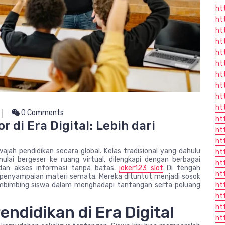
ht
ht
ht
ht
ht
ht
ht
ht
ht
ht
0 Comments
htt
 di Era Digital: Lebih dari
ht
ht
jah pendidikan secara global. Kelas tradisional yang dahulu
ht
ulai bergeser ke ruang virtual, dilengkapi dengan berbagai
ht
, dan akses informasi tanpa batas.
joker123 slot
Di tengah
ht
da penyampaian materi semata. Mereka dituntut menjadi sosok
ht
mbimbing siswa dalam menghadapi tantangan serta peluang
ht
ht
didikan di Era Digital
ht