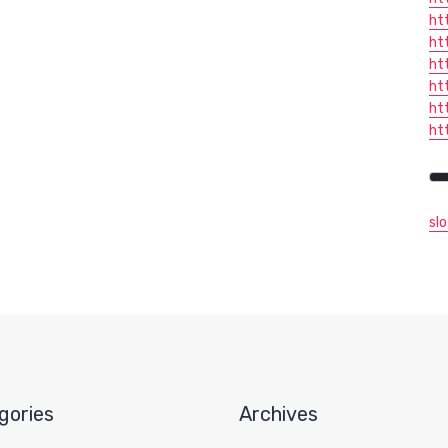
ht
ht
ht
ht
ht
ht
sl
gories
Archives