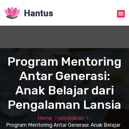
S
k
i
p
t
o
c
o
n
Program Mentoring
t
e
Antar Generasi:
n
t
Anak Belajar dari
Pengalaman Lansia
Home
pendidikan
Program Mentoring Antar Generasi: Anak Belajar